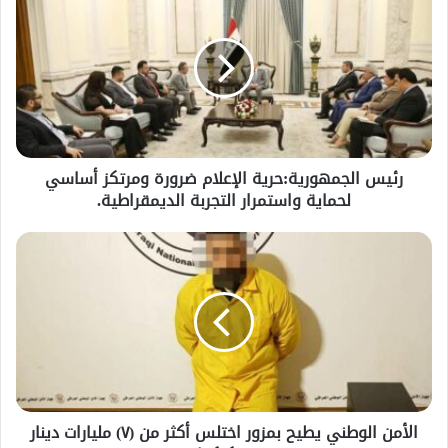
رئيس الجمهورية:حرية الإعلام ضرورة ومرتكز أساسي
لحماية واستمرار التجربة الديمقراطية.
الأمن الوطني يطيح بمزور اختلس أكثر من (٧) مليارات دينار