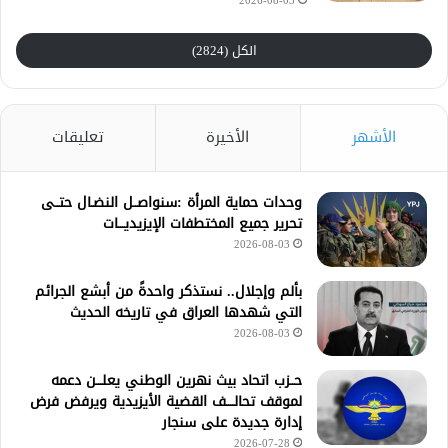
2026-08-03
الكل (2824)
الأشهر
الأخيرة
تعليقات
وحدات حماية المرأة :سنواصــل النضـال حتــى
تحرير جميع المختطفات الإيزيديـــات
2026-08-03
بألم وإجلال.. نستذكر واحدةً من أبشع الجرائم
التي شهدها العراق في تاريخه الحديث
2026-08-03
حــزب اتحاد بيث نهرين الوطني يعلـــن دعمه
لموقف تحالــــف القضية الأيزيدية ويرفض فرض
إدارة جديدة على سنجار
2026-07-28