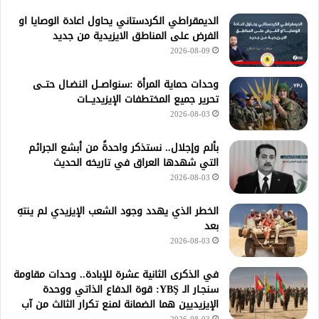
الديمقراطي الكردستاني يحاول اعادة الوصايا او
الفرض على المناطق الايزيدية من جديد
2026-08-09
وحدات حماية المرأة :سنواصــل النضـال حتــى
تحرير جميع المختطفات الإيزيديـــات
2026-08-03
بألم وإجلال.. نستذكر واحدةً من أبشع الجرائم
التي شهدها العراق في تاريخه الحديث
2026-08-03
الخطر الذي يهدد وجود الشعب الإيزيدي لم ينتهِ
بعد
2026-08-03
في الذكرى الثانية عشرة للإبادة.. وحدات مقاومة
سنجـار الـ YBŞ: قوة الدفاع الذاتي ووحدة
الإيزيديين هما الضمانة لمنع تكرار الثالث من آب