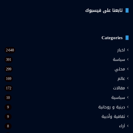
فيسبوك
تويتر
يوتيوب
تابعنا على فيسبوك
Categories
اخبار
2٬648
سياسة
391
محلي
299
عالم
169
مقالات
172
سياسية
10
دينية و روحانية
9
ثقافية وأدبية
9
اَراء
8