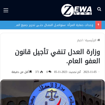
بحث
الق
عن
وحدات حماية المرأة :سنواصــل النضـال حتــى تحرير جميع المختطفات الإيزيديـــات
الرئيسية
/
اخبار
وزارة العدل تنفي تأجيل قانون
العفو العام.
2023-11-05
آخر تحديث: 2023-11-05
0
371
أقل من دقيقة