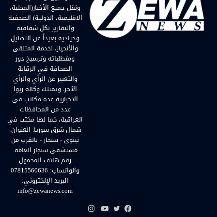
ونقل جميع الأخبار(المحلية،
الاقليمية، الدولية) الصحفية
والتقارير بكل شفافية
وحيادية بعيداً عن التضليل
والأنحياز، لخدمة المتلقي
ومتطلباته وترسيخ دور
الصحافة في الرقابة
والتعبير عن الرأي والرأي
الآخر. وتمتلك وكالة زيوا
الاخبارية عدة مكاتب في
عدد من المحافظات
العراقية، كما لها مكتب في
شمال شرق سوريا. العنوان:
نينوى - سنجار - بالقرب من
مستشفى سنجار العامة.
رقم هاتف المحمول
والواتساب: 07815560636
البريد الإلكتروني:
info@zewanews.com
انستقرام