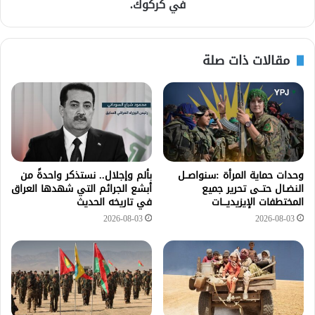
في كركوك.
مقالات ذات صلة
وحدات حماية المرأة :سنواصــل
بألم وإجلال.. نستذكر واحدةً من
النضـال حتــى تحرير جميع
أبشع الجرائم التي شهدها العراق
المختطفات الإيزيديـــات
في تاريخه الحديث
2026-08-03
2026-08-03