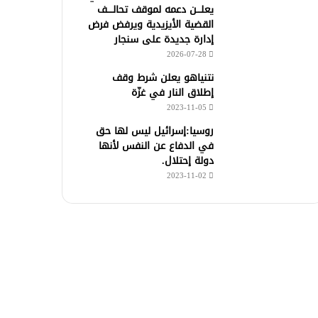
يعلـــن دعمه لموقف تحالــــف
القضية الأيزيدية ويرفض فرض
إدارة جديدة على سنجار
2026-07-28
نتنياهو يعلن شرط وقف
إطلاق النار في غزّة
2023-11-05
روسيا:إسرائيل ليس لها حق
في الدفاع عن النفس لأنها
دولة إحتلال.
2023-11-02