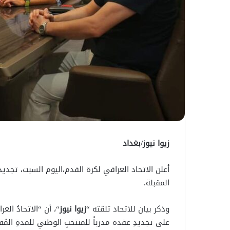
زيوا نيوز/بغداد
أعلن الاتحاد العراقي لكرة القدم،اليوم السبت، ت
المقبلة.
وذكر بيان للاتحاد تلقته “
زيوا نيوز
“، أن “الاتحادُ ال
على تجديدِ عقده مدرباً للمنتخبِ الوطني للمدةِ المُق