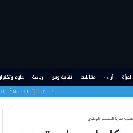
المرأة
اَراء
مقابلات
ثقافة وفن
رياضة
علوم وتكنولو
14
ف
℃
 شهدها العراق في تاريخه الحديث
Mosul
قده مدرباً للمنتخب الوطني