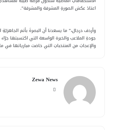
الاستحقاقاتِ الماضية ستكون فرصةً طيبةً لمشاهدةِ
اعتادَ عكسَ الصورةِ المشرفة والمشرقة”.
وأردف درجال،” ما يسعدنا أن البصرةَ بأتم الجاهزيّةِ 
جودةِ الملاعب والخبرة الواسعة التي اكتسبتها جرّاء ا
والإعجابَ من المنتخباتِ التي خاضت مبارياتها في ملا
Zewa News
موقع
الويب