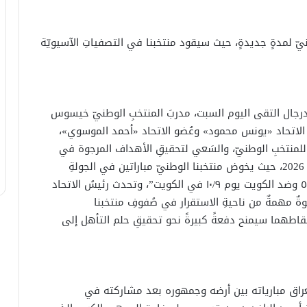
 لمدةٍ جديدةٍ، حيث سيقود منتخبنا في التصفياتِ الآسيويّة
ن درجال التقى اليوم السبت، مدربَ المنتخبِ الوطنيّ خيسوس
سِ الاتحاد «يونس محمود» وعُضو الاتحاد «أحمد الموسوي»،
ة للمنتخبِ الوطنيّ، والسَعي لتحقيقِ الأهداف المرجوة في
الاستحقاقاتِ المُقبلة، وأهمها تصفياتُ كأس العالم 2026، حيث يخوض منتخبنا الوطنيّ مباراتين في الجولةِ
الأولى والثانية أمامَ منتخبِ عمان في البصرة يوم ٥/٩ وضد الكويت يوم ١٠/٩ في الكويت”، وتحدث رئيسُ الاتحاد
ةٌ مهمةٌ من ناحيةِ الاستقرار في صُفوفِ منتخبنا
نقاطهما سيمنح دفعةً كبيرةً نحو تحقيقِ حلم التأهل إلى
لعراق مبارياته بين أرضه وجمهوره بعد مشاركته في