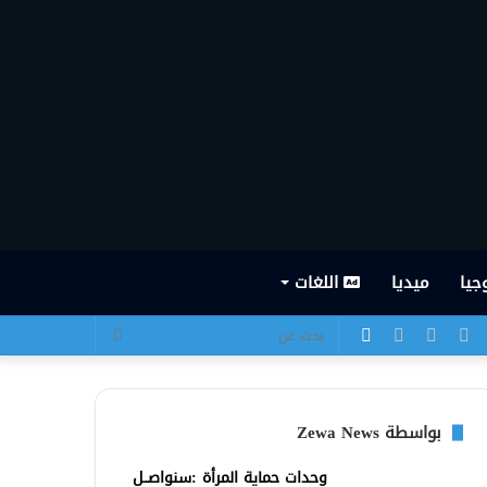
جيا
ميديا
اللغات
يسبوك
تويتر
يوتيوب
انستقرام
الوضع
بحث
المظلم
عن
بواسطة Zewa News
وحدات حماية المرأة :سنواصــل