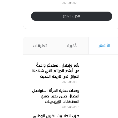
2026-08-02
الكل (2823)
الأشهر
الأخيرة
تعليقات
بألم وإجلال.. نستذكر واحدةً
من أبشع الجرائم التي شهدها
العراق في تاريخه الحديث
2026-08-03
وحدات حماية المرأة :سنواصــل
النضـال حتــى تحرير جميع
المختطفات الإيزيديـــات
2026-08-03
حــزب اتحاد بيث نهرين الوطني