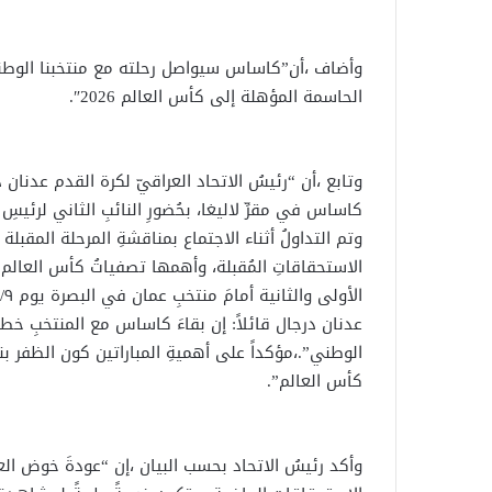
وأضاف ،أن”كاساس سيواصل رحلته مع منتخبنا الوطنيّ
الحاسمة المؤهلة إلى كأس العالم 2026″.
وتابع ،أن “رئيسُ الاتحاد العراقيّ لكرة القدم عدنا
كاساس في مقرِّ لاليغا، بحُضورِ النائبِ الثاني لرئي
وتم التداولُ أثناء الاجتماع بمناقشةِ المرحلة المقبل
عدنان درجال قائلاً: إن بقاءَ كاساس مع المنتخبِ خطو
الوطني”.،مؤكداً على أهميةِ المباراتين كون الظفر ب
كأس العالم”.
وأكد رئيسُ الاتحاد بحسب البيان ،إن “عودةَ خوض ا