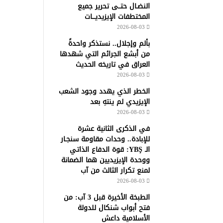
النضـال حتــى تحرير جميع
المختطفات الإيزيديـــات
2026-08-03
بألم وإجلال.. نستذكر واحدةً
من أبشع الجرائم التي شهدها
العراق في تاريخه الحديث
2026-08-03
الخطر الذي يهدد وجود الشعب
الإيزيدي لم ينتهِ بعد
2026-08-03
في الذكرى الثانية عشرة
للإبادة.. وحدات مقاومة سنجـار
الـ YBŞ: قوة الدفاع الذاتي
ووحدة الإيزيديين هما الضمانة
لمنع تكرار الثالث من آب
2026-08-03
الطبخة الأخيرة قبل 3 آب: من
فتح أبواب شنكال للدولة
الأسلامية داعش