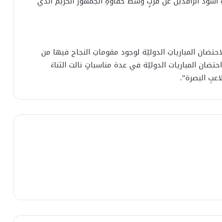
 أسود الرافدين عن قربٍ وسط حفاوةِ الجمهور الكريم الذي
لاحتضان المبارياتِ الدوليّة لوجود مقوماتِ النجاح فيها من
حتضان المباريات الدوليّة في عدة مناسباتٍ نالت الثناءَ
عبِ البصرة”.