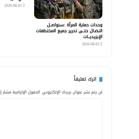
2026-08-03
وحدات حماية المرأة :سنواصــل
النضـال حتــى تحرير جميع المختطفات
الإيزيديـــات
2026-08-03
اترك تعليقاً
لن يتم نشر عنوان بريدك الإلكتروني.
الحقول الإلزامية مشار إل
ا
ل
ت
ع