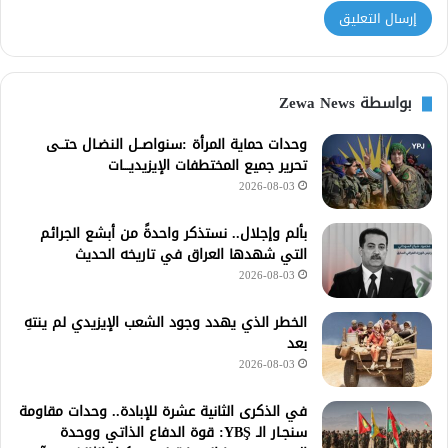
بواسطة Zewa News
وحدات حماية المرأة :سنواصــل النضـال حتــى
تحرير جميع المختطفات الإيزيديـــات
2026-08-03
بألم وإجلال.. نستذكر واحدةً من أبشع الجرائم
التي شهدها العراق في تاريخه الحديث
2026-08-03
الخطر الذي يهدد وجود الشعب الإيزيدي لم ينتهِ
بعد
2026-08-03
في الذكرى الثانية عشرة للإبادة.. وحدات مقاومة
سنجـار الـ YBŞ: قوة الدفاع الذاتي ووحدة