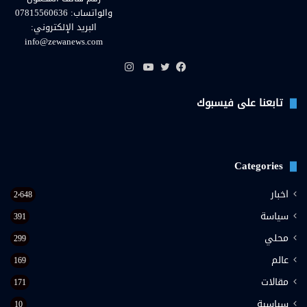
والواتساب: 07815560636
البريد الإلكتروني:
info@zewanews.com
انستقرام
فيسبوك
تويتر
يوتيوب
تابعنا على فيسبوك
Categories
اخبار
2٬648
سياسة
391
محلي
299
عالم
169
مقالات
171
سياسية
10