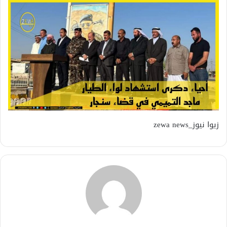
زيوا نيوز_zewa news