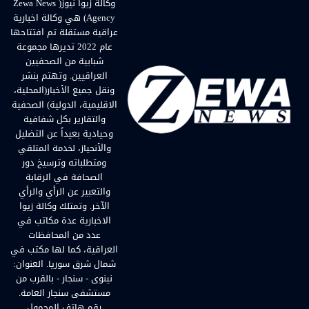
وكالة زيوا نيوز( Zewa News
Agency) هي وكالة اخبارية
عراقية مستقلة تم افتتاحها
عام 2022 تديرها مجموعة
شبابية من الصحفيين
العراقيين. وتهتم بنشر
ونقل جميع الأخبار(المحلية،
الاقليمية، الدولية) الصحفية
والتقارير بكل شفافية
وحيادية بعيداً عن التضليل
والأنحياز، لخدمة المتلقي
ومتطلباته وترسيخ دور
الصحافة في الرقابة
والتعبير عن الرأي والرأي
الآخر. وتمتلك وكالة زيوا
الاخبارية عدة مكاتب في
عدد من المحافظات
العراقية، كما لها مكتب في
شمال شرق سوريا. العنوان:
نينوى - سنجار - بالقرب من
مستشفى سنجار العامة.
رقم هاتف المحمول