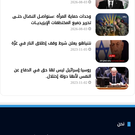
2026-08-03
وحدات حماية المرأة :سنواصــل النضـال حتــى
تحرير جميع المختطفات الإيزيديـــات
2026-08-03
نتنياهو يعلن شرط وقف إطلاق النار في غزّة
2023-11-05
روسيا:إسرائيل ليس لها حق في الدفاع عن
النفس لأنها دولة إحتلال.
2023-11-02
نحن