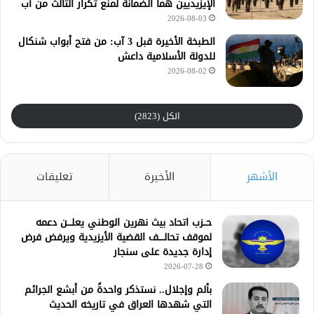
الإيزيديين هما الضمانة لمنع تكرار الثالث من آب
2026-08-03
الطبخة الأخيرة قبل 3 آب: من فتح أبواب شنكال
للدولة الأسلامية داعش
2026-08-02
الكل (2823)
الأشهر
الأخيرة
تعليقات
حــزب اتحاد بيث نهرين الوطني يعلـــن دعمه
لموقف تحالــــف القضية الأيزيدية ويرفض فرض
إدارة جديدة على سنجار
2026-07-28
بألم وإجلال.. نستذكر واحدةً من أبشع الجرائم
التي شهدها العراق في تاريخه الحديث