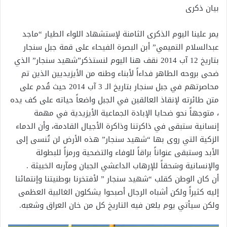
بيان ذكرى
يمر علينا اليوم الذكرى الثامنة لإستشهاد اللواء الطيار “ماجد
عبدالسلام التميمي” أبن البصرة الفيحاء على قمة جبل سنجار
بتاريخ 12 آب 2014 نقف هنا اليوم لنستذكر”شهيد سنجار” الذي
ضحى بروحه الطاهر فداءاً لأبناء وطنه من الأيزيديين الذين تم
محاصرتهم في جبل سنجار بتاريخ الـ 3 آب 2014 حيث قُدم على
متن طائرته لإنقاذ العالقين في الجبل واضعاً حياته على كف يده
، متوجهاً نحو ضحايا الإبادة الجماعية الأيزيدية في مهمة
إنسانية ستبقى في ذاكرتنا وذاكرة الأجيال القادمة، وأن الدماء
الزكية التي روى بها “شهيد سنجار” هذه الأرض لن تُنسى إلى
الأبد وستبقى عنواناً براقاً للوفاء والتضحية ورمزاً للبطولة
والإنسانية وسَحقاً للإرهاب الداعشي الجبان ومآربه الخبيثة .
أن كان الوطن كقلب “شهيد سنجار ” لأفتخرنا بوطنيتنا وإنتمائنا
إليه كثيراً ولكن أشباه الرجال أصبحوا يشكلون الغالبية العظمى
ولكن سيأتي يوم يلعن فيه التاريخ كل من خان العراق وشعبه.