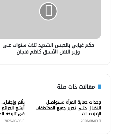
حكم غيابي بالحبس الشديد ثلاث سنوات على
وزير النقل الأسبق كاظم فنجان
مقالات ذات صلة
وحدات حماية المرأة :سنواصــل
بألم وإجلال..
النضـال حتــى تحرير جميع المختطفات
أبشع الجرائم 
الإيزيديـــات
في تاريخه ال
2026-08-03
2026-08-03