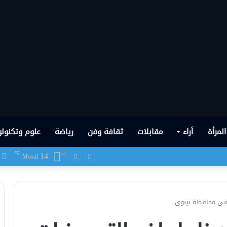
المرأة
اَراء
مقابلات
ثقافة وفن
رياضة
علوم وتكنولو
14
ف
℃
 شهدها العراق في تاريخه الحديث
Mosul