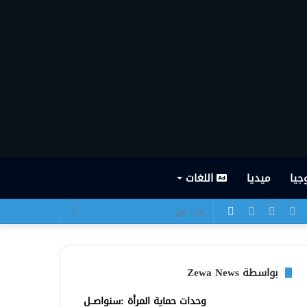
جيا
ميديا
اللغات
يسبوك
تويتر
يوتيوب
انستقرام
الوضع
بحث
المظلم
عن
بواسطة Zewa News
وحدات حماية المرأة :سنواصــل