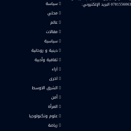
سياسة
مستشفى سنجار العامة. رقم هاتف المحمول والواتساب: 07815560636 البريد الإلكتروني:
محلي
رام
عالم
مقالات
سياسية
دينية و روحانية
ثقافية وأدبية
اَراء
اخرى
الشرق الاوسط
أمن
المرأة
علوم وتكنولوجيا
رياضة