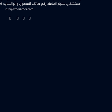
info@zewanews.com
فيسبوك
تويتر
يوتيوب
انستق