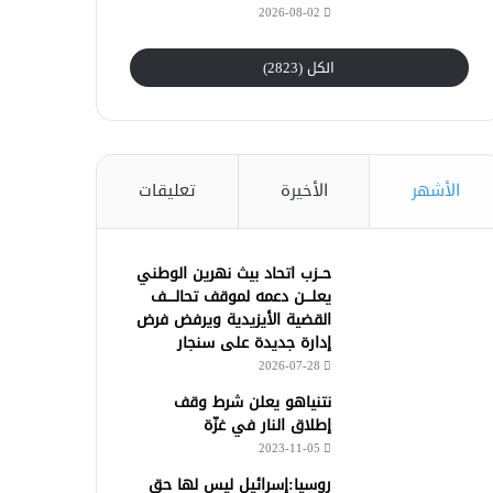
2026-08-02
الكل (2823)
الأشهر
الأخيرة
تعليقات
حــزب اتحاد بيث نهرين الوطني
يعلـــن دعمه لموقف تحالــــف
القضية الأيزيدية ويرفض فرض
إدارة جديدة على سنجار
2026-07-28
نتنياهو يعلن شرط وقف
إطلاق النار في غزّة
2023-11-05
روسيا:إسرائيل ليس لها حق