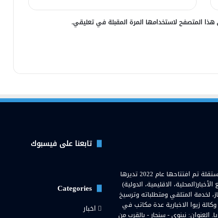
 هذا المتصفح لاستخدامها المرة المقبلة في تعليقي.
تابعنا على فيسبوك
وكالة زيوا نيوز( Zewa News Agency) هي وكالة اخبارية عراقية مستقلة تم افتتاحها عام 2022 تديرها
خبار(المحلية، الاقليمية، الدولية)
Categories
از، لخدمة المتلقي ومتطلباته وترسيخ
 وكالة زيوا الاخبارية عدة مكاتب في
اخبار
لعنوان: نينوى - سنجار - بالقرب من