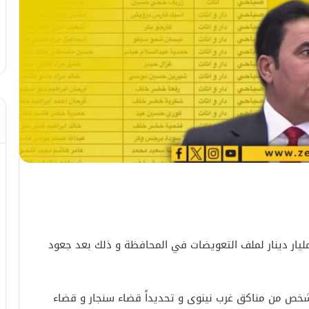
م محافظ نينوى عبد القادر الدخيل استحصال 14 مليار دينار لملف التعويضات في المحافظة و ذلك بعد جعود
ل على صرف مبالغ التعويضات ل5 آلاف شخص من مناكق غرب نينوى و تحديداً قضاء سنجار و قضاء