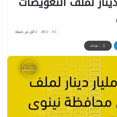
1 مليار دينار لملف التعويضات
0
285
أقل من دقيقة
طباعة