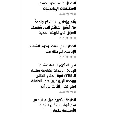
النضـال حتــى تحرير جميع
المختطفات الإيزيديـــات
2026-08-03
بألم وإجلال.. نستذكر واحدةً
من أبشع الجرائم التي شهدها
العراق في تاريخه الحديث
2026-08-03
الخطر الذي يهدد وجود الشعب
الإيزيدي لم ينتهِ بعد
2026-08-03
في الذكرى الثانية عشرة
للإبادة.. وحدات مقاومة سنجـار
الـ YBŞ: قوة الدفاع الذاتي
ووحدة الإيزيديين هما الضمانة
لمنع تكرار الثالث من آب
2026-08-03
الطبخة الأخيرة قبل 3 آب: من
فتح أبواب شنكال للدولة
الأسلامية داعش