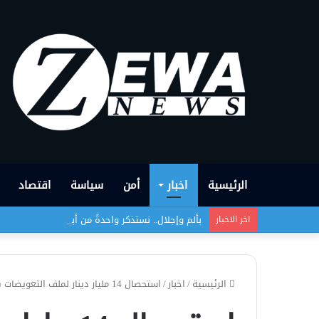
الرئيسية
اخبار
أمن
سياسة
اقتصاد
بألم وإجلال.. نستذكر واحدةً من أبشع الجرائم التي
اخر الاخبار
الرئيسية
/
اخبار
/
استحصال 14 مليار دينار لملف التعويضات في محافظة نينوى