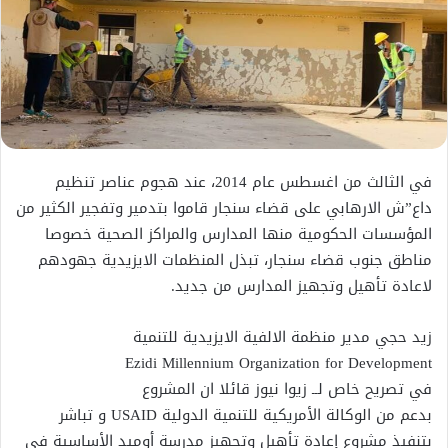
في الثالث من اغسطس عام 2014، عند هجوم عناصر تنظيم
داع”ش الارهابي على قضاء سنجار قاموا بتدمير وتفجير الكثير من
المؤسسات الحكومية منها المدارس والمراكز الصحية خصوصا
مناطق جنوب قضاء سنجار، تبذل المنظمات الايزيدية جهودهم
لاعادة تأهيل وتجهيز المدارس من جديد.
زيد حجي مدير منظمة الالفية الايزيدية للتنمية
Ezidi Millennium Organization for Development
في تصريح خاص لــ زيوا نيوز قائلا ان المشروع
بدعم من الوكالة الأمريكية للتنمية الدولية USAID و تباشر
بتنفيذ مشروع إعادة تأهيل وتجهيز مدرسة أوميد الأساسية في