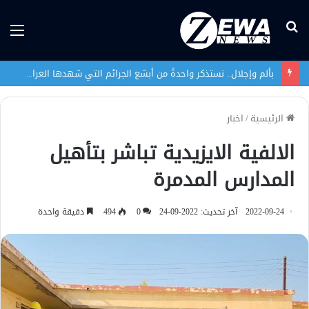
بحث
الق
عن
بألم وإجلال.. نستذكر واحدةً من أبشع الجرائم التي شهدها العراق في تاريخه الحديث
الرئيسية
/
اخبار
الالفية الايزيدية تباشر بتأهيل
المدارس المدمرة
2022-09-24
آخر تحديث: 2022-09-24
0
494
دقيقة واحدة