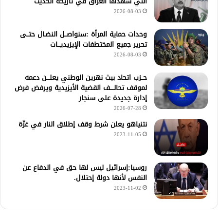
التي شهدها العراق في تاريخه الحديث
2026-08-03
وحدات حماية المرأة :سنواصــل النضـال حتــى
تحرير جميع المختطفات الإيزيديـــات
2026-08-03
حــزب اتحاد بيث نهرين الوطني يعلـــن دعمه
لموقف تحالــــف القضية الأيزيدية ويرفض فرض
إدارة جديدة على سنجار
2026-07-28
نتنياهو يعلن شرط وقف إطلاق النار في غزّة
2023-11-05
روسيا:إسرائيل ليس لها حق في الدفاع عن
النفس لأنها دولة إحتلال.
2023-11-02