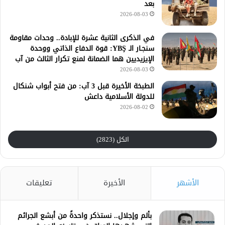
بعد
2026-08-03
في الذكرى الثانية عشرة للإبادة.. وحدات مقاومة
سنجـار الـ YBŞ: قوة الدفاع الذاتي ووحدة
الإيزيديين هما الضمانة لمنع تكرار الثالث من آب
2026-08-03
الطبخة الأخيرة قبل 3 آب: من فتح أبواب شنكال
للدولة الأسلامية داعش
2026-08-02
الكل (2823)
الأشهر
الأخيرة
تعليقات
بألم وإجلال.. نستذكر واحدةً من أبشع الجرائم