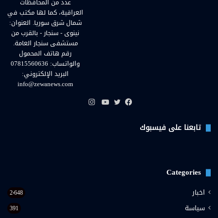
عدد من المحافظات
العراقية، كما لها مكتب في
شمال شرق سوريا. العنوان:
نينوى - سنجار - بالقرب من
مستشفى سنجار العامة.
رقم هاتف المحمول
والواتساب: 07815560636
البريد الإلكتروني:
info@zewanews.com
انستقرام
فيسبوك
تويتر
يوتيوب
تابعنا على فيسبوك
Categories
اخبار
2٬648
سياسة
391