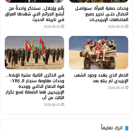
وحدات حماية المرأة :سنواصــل
بألم وإجلال.. نستذكر واحدةً من
النضـال حتــى تحرير جميع
أبشع الجرائم التي شهدها العراق
المختطفات الإيزيديـــات
في تاريخه الحديث
2026-08-03
2026-08-03
الخطر الذي يهدد وجود الشعب
في الذكرى الثانية عشرة للإبادة..
الإيزيدي لم ينتهِ بعد
وحدات مقاومة سنجـار الـ YBŞ:
قوة الدفاع الذاتي ووحدة
2026-08-03
الإيزيديين هما الضمانة لمنع تكرار
الثالث من آب
2026-08-03
اترك تعليقاً