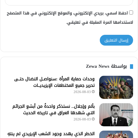
احفظ اسمي، بريدي الإلكتروني، والموقع الإلكتروني في هذا المتصفح
لاستخدامها المرة المقبلة في تعليقي.
بواسطة Zewa News
وحدات حماية المرأة :سنواصــل النضـال حتــى
تحرير جميع المختطفات الإيزيديـــات
2026-08-03
بألم وإجلال.. نستذكر واحدةً من أبشع الجرائم
التي شهدها العراق في تاريخه الحديث
2026-08-03
الخطر الذي يهدد وجود الشعب الإيزيدي لم ينتهِ