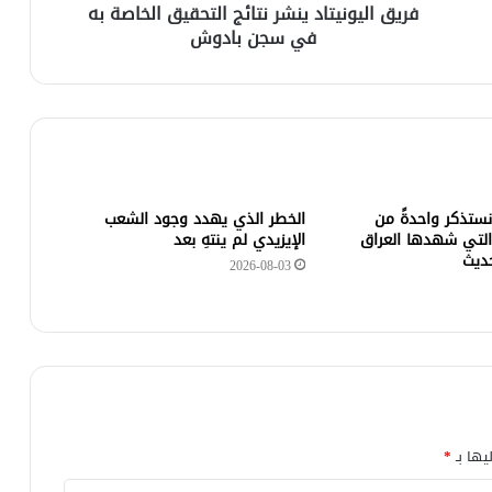
فريق اليونيتاد ينشر نتائج التحقيق الخاصة به
في سجن بادوش
 نستذكر واحدةً من
الخطر الذي يهدد وجود الشعب
التي شهدها العراق
الإيزيدي لم ينتهِ بعد
حديث
2026-08-03
يها بـ
*