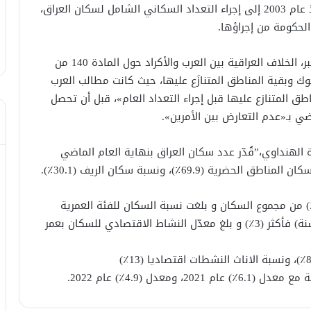
منذ سنوات وسعت الحكومات العراقية المتعاقبة منذ عام 2003 إلى إجراء التعداد السكاني الشامل لسكان العراق،
الحكومة من إجراؤها.
و بحسب صحيفة شرق الاوسط فان كانت العقبة الأكبر، الخلاف العراقية بين العرب والأكراد حول المادة 140 من
ك وبقية المناطق المتنازَع عليها، حيث كانت مطالب العرب
ق المتنازع عليها قبل إجراء التعداد العام»، قبل أن تحصل
ي بـ«عدم التعارض بين الأمرين».
الهنداوي،”قُدّر عدد سكان العراق بنهاية العام الماضي
ا بلغت نسبة السكان بعمر اقل من (15) سنة (41٪؜) من مجموع السكان و بلغت نسبة السكان للفئة العمرية
(15-64) سنة (57٪؜) و بلغت نسبة السكان بعمر (65 سنة) فأكثر (3٪؜) و بلغ معدّل النشاط الاقتصادي للسكان بعمر