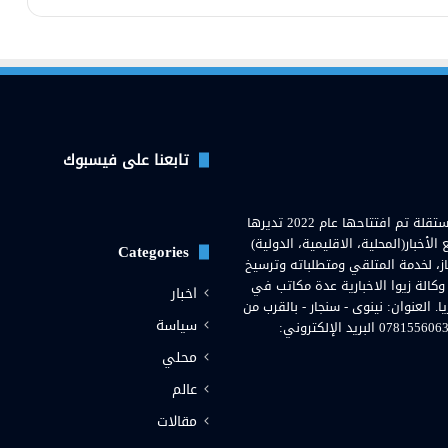
تابعنا على فيسبوك
وكالة زيوا نيوز( Zewa News Agency) هي وكالة اخبارية عراقية مستقلة تم افتتاحها عام 2022 تديرها
خبار(المحلية، الاقليمية، الدولية)
Categories
از، لخدمة المتلقي ومتطلباته وترسيخ
 وكالة زيوا الاخبارية عدة مكاتب في
اخبار
لعنوان: نينوى - سنجار - بالقرب من
سياسة
مستشفى سنجار العامة. رقم هاتف المحمول والواتساب: 07815560636 البريد الإلكتروني:
محلي
رام
عالم
مقالات