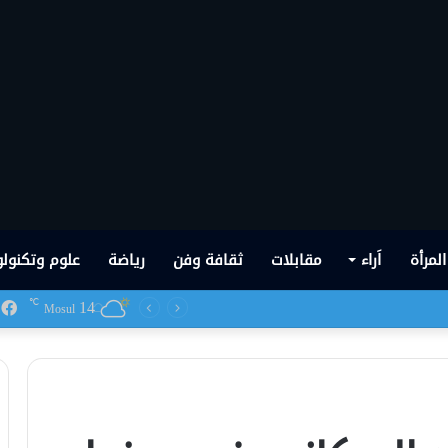
المرأة
اَراء
مقابلات
ثقافة وفن
رياضة
علوم وتكنولو
14
ف
℃
 شهدها العراق في تاريخه الحديث
Mosul