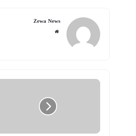
Zewa News
موقع
الويب