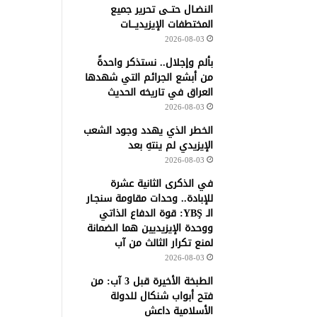
النضـال حتــى تحرير جميع
المختطفات الإيزيديـــات
2026-08-03
بألم وإجلال.. نستذكر واحدةً
من أبشع الجرائم التي شهدها
العراق في تاريخه الحديث
2026-08-03
الخطر الذي يهدد وجود الشعب
الإيزيدي لم ينتهِ بعد
2026-08-03
في الذكرى الثانية عشرة
للإبادة.. وحدات مقاومة سنجـار
الـ YBŞ: قوة الدفاع الذاتي
ووحدة الإيزيديين هما الضمانة
لمنع تكرار الثالث من آب
2026-08-03
الطبخة الأخيرة قبل 3 آب: من
فتح أبواب شنكال للدولة
الأسلامية داعش