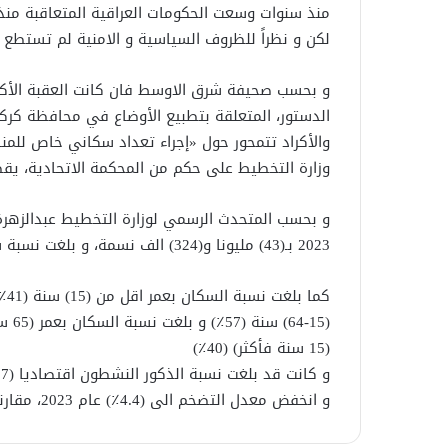
لكن و نظراً للظروف السياسية و الامنية لم تستطع 
الدستور، المتعلقة بتطبيع الأوضاع في محافظة كركو
والأكراد تتمحور حول «إجراء تعداد سكاني خاص للمناط
وزارة التخطيط على حكم من المحكمة الاتحادية، يقض
و بحسب المتحدث الرسمي لوزارة التخطيط عبدالزهرة 
2023 بـ(43) مليونا و(324) الف نسمة، و بلغت نسبة سكان المناطق الحضرية (69.9٪؜)، ونسبة سكان الريف (30.1٪؜).
كم
(15 سنة فأكثر) (40٪؜)
و كانت قد بلغت نسبة الذكور النشطون اقتصاديا (87٪؜)، ونسبة الاناث النشطات اقتصاديا (13٪؜)
و انخفض معدل التضخم الى (4.4٪؜) عام 2023، مقارنة مع معدل (6.1٪؜) عام 2021، ومعدل (4.9٪؜) عام 2022.