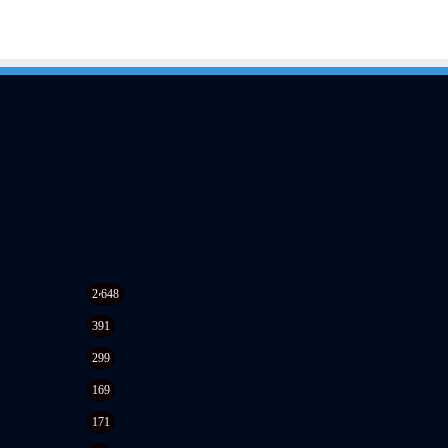
2٬648
391
299
169
171