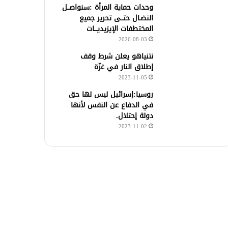
وحدات حماية المرأة :سنواصــل
النضـال حتــى تحرير جميع
المختطفات الإيزيديـــات
2026-08-03
نتنياهو يعلن شرط وقف
إطلاق النار في غزّة
2023-11-05
روسيا:إسرائيل ليس لها حق
في الدفاع عن النفس لأنها
دولة إحتلال.
2023-11-02