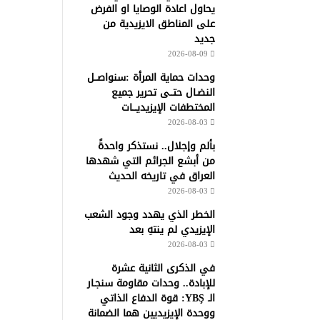
يحاول اعادة الوصايا او الفرض
على المناطق الايزيدية من
جديد
2026-08-09
وحدات حماية المرأة :سنواصــل
النضـال حتــى تحرير جميع
المختطفات الإيزيديـــات
2026-08-03
بألم وإجلال.. نستذكر واحدةً
من أبشع الجرائم التي شهدها
العراق في تاريخه الحديث
2026-08-03
الخطر الذي يهدد وجود الشعب
الإيزيدي لم ينتهِ بعد
2026-08-03
في الذكرى الثانية عشرة
للإبادة.. وحدات مقاومة سنجـار
الـ YBŞ: قوة الدفاع الذاتي
ووحدة الإيزيديين هما الضمانة