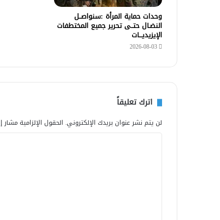
وحدات حماية المرأة :سنواصــل
النضـال حتــى تحرير جميع المختطفات
الإيزيديـــات
2026-08-03
اترك تعليقاً
لن يتم نشر عنوان بريدك الإلكتروني.
الحقول الإلزامية مشار إل
ا
ل
ت
ع
ل
ي