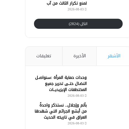
لمنع تكرار الثالث من آب
2026-08-03
الكل (2824)
الأشهر
الأخيرة
تعليقات
وحدات حماية المرأة :سنواصــل
النضـال حتــى تحرير جميع
المختطفات الإيزيديـــات
2026-08-03
بألم وإجلال.. نستذكر واحدةً
من أبشع الجرائم التي شهدها
العراق في تاريخه الحديث
2026-08-03