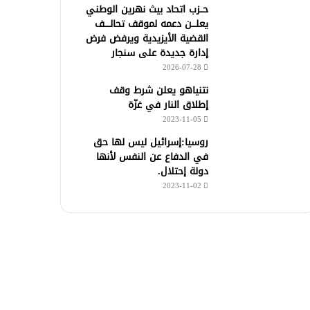
حــزب اتحاد بيث نهرين الوطني
يعلـــن دعمه لموقف تحالــــف
القضية الأيزيدية ويرفض فرض
إدارة جديدة على سنجار
2026-07-28
نتنياهو يعلن شرط وقف
إطلاق النار في غزّة
2023-11-05
روسيا:إسرائيل ليس لها حق
في الدفاع عن النفس لأنها
دولة إحتلال.
2023-11-02