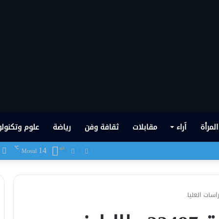
المرأة
اَراء
مقابلات
ثقافة وفن
رياضة
علوم وتكنولو
14
ف
℃
ميع المختطفات الإيزيديـــات
Mosul