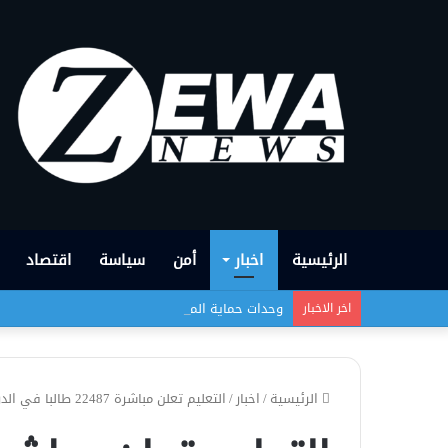
الرئيسية
اخبار
أمن
سياسة
اقتصاد
وحدات حماية المرأة :سنواصــل النضـال حتــى تحرير ج
اخر الاخبار
الرئيسية
/
اخبار
/
التعليم تعلن مباشرة 22487 طالبا في الدراسات العليا.