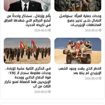
وحدات حماية المرأة :سنواصــل
بألم وإجلال.. نستذكر واحدةً من
النضـال حتــى تحرير جميع
أبشع الجرائم التي شهدها العراق
المختطفات الإيزيديـــات
في تاريخه الحديث
2026-08-03
2026-08-03
الخطر الذي يهدد وجود الشعب
في الذكرى الثانية عشرة للإبادة..
الإيزيدي لم ينتهِ بعد
وحدات مقاومة سنجـار الـ YBŞ:
قوة الدفاع الذاتي ووحدة
2026-08-03
الإيزيديين هما الضمانة لمنع تكرار
الثالث من آب
2026-08-03