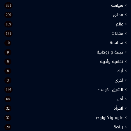
سياسة
391
محلي
299
عالم
169
مقالات
171
سياسية
10
دينية و روحانية
9
ثقافية وأدبية
9
اَراء
8
اخرى
3
الشرق الاوسط
146
أمن
68
المرأة
32
علوم وتكنولوجيا
32
رياضة
29