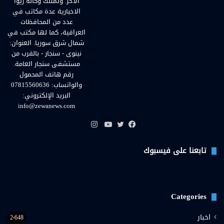
الآخر. وتمتلك وكالة زيوا
الاخبارية عدة مكاتب في
عدد من المحافظات
العراقية، كما لها مكتب في
شمال شرق سوريا. العنوان:
نينوى - سنجار - بالقرب من
مستشفى سنجار العامة.
رقم هاتف المحمول
والواتساب: 07815560636
البريد الإلكتروني:
info@zewanews.com
انستقرام
فيسبوك
تويتر
يوتيوب
تابعنا على فيسبوك
Categories
اخبار
2٬648