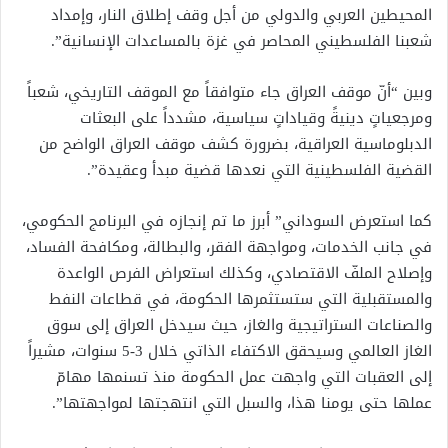
المحيطين العربي والدولي من أجل وقف إطلاق النار، وإمداد
شعبنا الفلسطيني المحاصر في غزة بالمساعدات الإنسانية”.
وبين “أنّ موقف العراق جاء متوافقاً مع الموقف التاريخي، شعباً
ومرجعياتٍ دينيةً وقياداتٍ سياسية، مشدداً على البعثات
الدبلوماسية العراقية، بضرورة كشف موقف العراق الواضح من
القضية الفلسطينية التي نعدها قضية مبدأ وعقيدة”.
كما استعرض السوداني” أبرز ما تم إنجازه في البرنامج الحكومي،
في جانب الخدمات، ومواجهة الفقر، والبطالة، ومكافحة الفساد،
وإصلاح الملفّ الاقتصادي، وكذلك استعراض الفرص الواعدة
والمستقبلية التي ستستثمرها الحكومة، في قطاعات النفط
والصناعات الستراتيجية والغاز، حيث سيدخل العراق إلى سوق
الغاز العالمي وسيحقق الاكتفاء الذاتي خلال 3-5 سنوات، مشيراً
إلى العقبات التي واجهت عمل الحكومة منذ تسنمها مهامّ
عملها حتى يومنا هذا، والسبل التي انتهجتها لمواجهتها”.