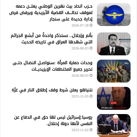
حــزب اتحاد بيث نهرين الوطني يعلـــن دعمه
لموقف تحالــــف القضية الأيزيدية ويرفض فرض
إدارة جديدة على سنجار
2026-07-28
بألم وإجلال.. نستذكر واحدةً من أبشع الجرائم
التي شهدها العراق في تاريخه الحديث
2026-08-03
وحدات حماية المرأة :سنواصــل النضـال حتــى
تحرير جميع المختطفات الإيزيديـــات
2026-08-03
نتنياهو يعلن شرط وقف إطلاق النار في غزّة
2023-11-05
روسيا:إسرائيل ليس لها حق في الدفاع عن
النفس لأنها دولة إحتلال.
2023-11-02