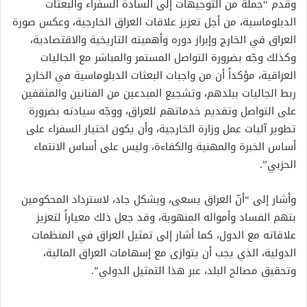
وقدم “جملة من التوجيهات إلى السادة السفراء والبعثات
الدبلوماسية، من أجل تعزيز علاقات العراق الخارجية، وعكس صورة
العراق في الخارج وإبراز دوره وأهميته التاريخية والاقتصادية،
وكذلك وجّه بضرورة التواصل المستمر والمباشر مع الجاليات
العراقية، مؤكداً أن من واجبات البعثات الدبلوماسية في الخارج
ربط الجاليات ببلدهم، وتشجيع المبدعين من الفنانين والمثقفين
على التواصل وتقديم خدماتهم للعراق، ووجّه سيادته بضرورة
تطوير آليات عمل وزارة الخارجية، وأن يكون اختيار السفراء على
أساس الخبرة والمهنية والكفاءة، وليس على أساس الانتماء
الحزبي”.
وأشار إلى “أنّ العراق يسعى، وبشكل جاد، لاسترداد المحكومين
بتهم الفساد وأمواله المنهوبة، وقد جعل ذلك معياراً لتعزيز
علاقاته مع الدول، كما أشار إلى تمثيل العراق في المنظمات
الدولية، الذي يجب أن يتوازى مع إسهامات العراق المالية،
وتحقيق مصالح البلد، عبر هذا التمثيل الدولي”.