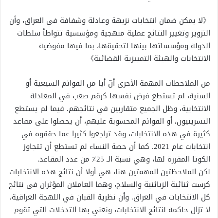
《لا يمكن ضمان انتخابات نزيهة وعادلة وشفافة في العراق، وأن
التزوير وتغيير النتائج عملية منهجية ومؤسسية تتواطأ سلطات
الدولة ومؤسساتها بينها لتحقيقها، بما فيها مفوضية
الانتخابات والهيئة التمييزية القضائية》
من الملاحظات المهمة الأخرى أنّ أيا من القوائم الشيعية أو
السنية، لم تستطع فرض نفسها كرقم صعب في المعادلة
الانتخابية، وظل الجميع متقاربين في نتائجهم. فيما لم يستطع
التشرينيون، أو القوائم المحسوبة عليهم، أن يحصلوا على مقاعد
كثيرة في هذه الانتخابات، وقد تراجعوا كثيرا عما حققوه في
انتخابات عام 2021. كما أن حصة النساء لم تستطع أن تتجاوز
الكوتا المقررة لها، وهي نسبة الـ 25٪ من عدد المقاعد.
لكن الملاحظتين المهمتين هنا، هي أولا أن نتائج هذه الانتخابات
كرست ثنائية الزبائنية والسلاح، وهما العاملان المؤثران في نتائج
كل الانتخابات في العراق. وأن نظرية القبان في اللهجة العراقية،
لا تزال حاكمة لنتائج الانتخابات، ونعني بها التدخلات التي تقوم