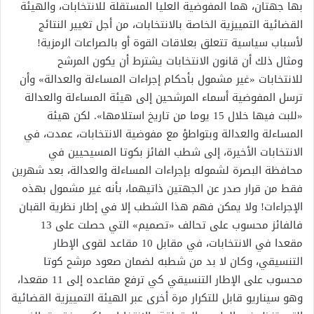
بها جهتان، هما المفوضية العليا المستقلة للانتخابات، والهيئة
القضائية التمييزية الخاصة بالانتخابات، من أجل تغيير النتائج
لأسباب سياسية تتعلق بعلاقات القوة أو بالصراعات الرمزية!
ومثال ذلك أن قانون الانتخابات يشترط أن يكون المرشح
للانتخابات «غير مشمول بأحكام إجراءات المساءلة والعدالة» وأن
ترسل المفوضية أسماء المرشحين إلى هيئة المساءلة والعدالة
«للبت فيها خلال 15 يوما من تاريخ استلامها». لكن هيئة
المساءلة والعدالة وبتواطؤ مع مفوضية الانتخابات، عمدت، في
الانتخابات الأخيرة، إلى شطب الفائز بكوتا المسيحيين في
محافظة البصرة لشموله بإجراءات المساءلة والعدالة، بعد شهرين
فقط من قرار صدر عن الجهتين ذاتيهما، بأنه غير مشمول بهذه
الإجراءات! ولا يمكن فهم هذا الشطب إلا في إطار نظرية القبان
فالفائز محسوب على تحالف «تصميم» التي حصلت على 13
مقعدا في الانتخابات، في مقابل 10 مقاعد لقوى الإطار
التنسيقي، وكان لا بد من شطبه لضمان صعود مرشح كوتا
محسوب على الإطار التنسيقي كي ترفع مقاعده إلى 11 مقعدا،
وهو سيناريو قابل للتكرار مرة أخرى عبر الهيئة التمييزية القضائية