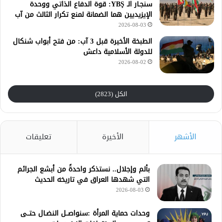
سنجـار الـ YBŞ: قوة الدفاع الذاتي ووحدة
الإيزيديين هما الضمانة لمنع تكرار الثالث من آب
2026-08-03
الطبخة الأخيرة قبل 3 آب: من فتح أبواب شنكال
للدولة الأسلامية داعش
2026-08-02
الكل (2823)
الأشهر
الأخيرة
تعليقات
بألم وإجلال.. نستذكر واحدةً من أبشع الجرائم
التي شهدها العراق في تاريخه الحديث
2026-08-03
وحدات حماية المرأة :سنواصــل النضـال حتــى