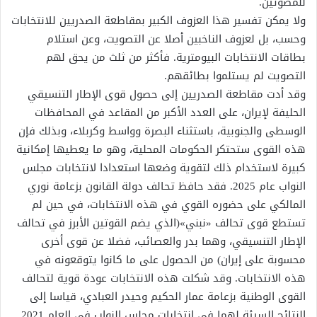
للمصوتين.
ولا يمكن تفسير هذا العزوف الكبير بمقاطعة الصدريين للانتخابات
وحسب، بل لعزوف الناخبين أصلا عن التصويت، وعن استلام
بطاقات الانتخابات البيومترية. فأكثر من ثلث من يحق لهم
التصويت لم يستلموا بطائقهم.
وقد أدت مقاطعة الصدريين إلى حصول قوى الإطار التنسيقي
الحليفة لإيران، على العدد الأكبر من المقاعد في المحافظات
الوسطى والجنوبية، باستثناء البصرة وواسط وكربلاء، وبذلك فإن
هذه القوى ستحتكر الحكومات المحلية، وهو ما يعطيها إمكانية
كبيرة لاستخدام ذلك لتقوية وضعها استعدادا لانتخابات مجلس
النواب عام 2025. فقد حافظ تحالف دولة القانون بزعامة نوري
المالكي على حضوره القوي في هذه الانتخابات، في حين لم
تستطع قوى تحالف «نبني»(الذي يضم القوتين الأبرز في تحالف
الإطار التنسيقي، وهما بدر والعصائب، فضلا عن قوى أخرى
محسوبة على إيران) من الحصول على ما كانوا يتوقعونه في
هذه الانتخابات. وقد شكلت هذه الانتخابات عودة قوية لتحالف
القوى الوطنية بزعامة عمار الحكيم وحيدر العبادي، قياسا إلى
النتائج السيئة لهما في انتخابات مجلس النواب في العام 2021.