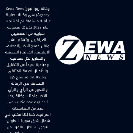
وكالة زيوا نيوز( Zewa News
Agency) هي وكالة اخبارية
عراقية مستقلة تم افتتاحها
عام 2022 تديرها مجموعة
شبابية من الصحفيين
العراقيين. وتهتم بنشر
ونقل جميع الأخبار(المحلية،
الاقليمية، الدولية) الصحفية
والتقارير بكل شفافية
وحيادية بعيداً عن التضليل
والأنحياز، لخدمة المتلقي
ومتطلباته وترسيخ دور
الصحافة في الرقابة
والتعبير عن الرأي والرأي
الآخر. وتمتلك وكالة زيوا
الاخبارية عدة مكاتب في
عدد من المحافظات
العراقية، كما لها مكتب في
شمال شرق سوريا. العنوان:
نينوى - سنجار - بالقرب من