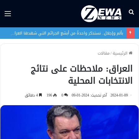
بحث
الق
عن
بألم وإجلال.. نستذكر واحدةً من أبشع الجرائم التي شهدها العراق في تاريخه الحديث
الرئيسية
/
مقالات
العراق: ملاحظات على نتائج
الانتخابات المحلية
2024-01-09
آخر تحديث: 2024-01-09
0
196
4 دقائق