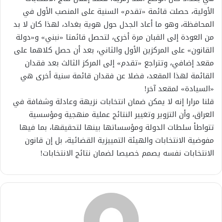
الأولية، حصلت قائمة «تقدم» السنية على المنصب الأول في
المحافظة، وهو ما أعاد الجدل حول هوية بغداد، لهذا كان لا بد
من العودة إلى القبان مرة أخرى، لتحصل قائمتا «نبني» و«دولة
القانون» على المركزين الأول والثاني، بعد أن حصل كلاهما على
مقعد إضافي، وتتراجع «تقدم» إلى المركز الثالث بعد فقدان
القائمة لهذا المقعد، فضلا عن فقدان قائمة سنية أخرى هي
«السيادة» لمقعد آخر!
قلنا مرارا إنه لا يمكن ضمان انتخابات نزيهة وعادلة وشفافة في
العراق، وأن التزوير وتغيير النتائج عملية منهجية ومؤسسية
تتواطأ سلطات الدولة ومؤسساتها بينها لتحقيقها، بما فيها
مفوضية الانتخابات والهيئة التمييزية القضائية، بل إن قانون
الانتخابات نفسه يصمم خصيصا لضمان نتائج الانتخابات!