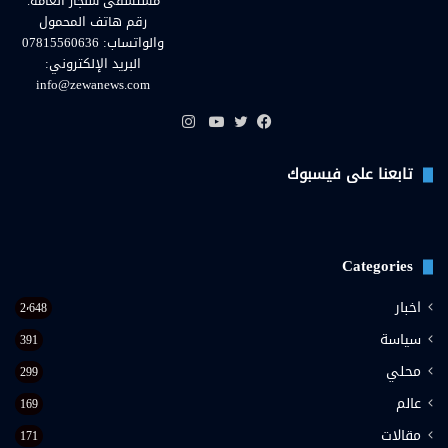
مستشفى سنجار العامة.
رقم هاتف المحمول
والواتساب: 07815560636
البريد الإلكتروني:
info@zewanews.com
انستقرام
فيسبوك
تويتر
يوتيوب
تابعنا على فيسبوك
Categories
اخبار
2٬648
سياسة
391
محلي
299
عالم
169
مقالات
171