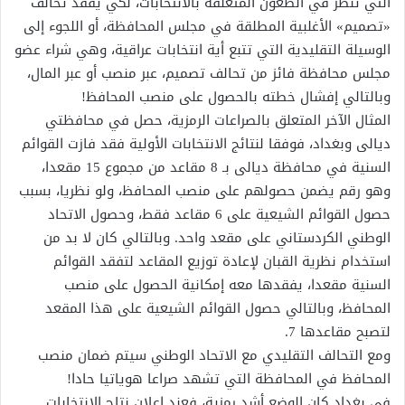
التي تنظر في الطعون المتعلقة بالانتخابات، لكي يفقد تحالف
«تصميم» الأغلبية المطلقة في مجلس المحافظة، أو اللجوء إلى
الوسيلة التقليدية التي تتبع أية انتخابات عراقية، وهي شراء عضو
مجلس محافظة فائز من تحالف تصميم، عبر منصب أو عبر المال،
وبالتالي إفشال خطته بالحصول على منصب المحافظ!
المثال الآخر المتعلق بالصراعات الرمزية، حصل في محافظتي
ديالى وبغداد، فوفقا لنتائج الانتخابات الأولية فقد فازت القوائم
السنية في محافظة ديالى بـ 8 مقاعد من مجموع 15 مقعدا،
وهو رقم يضمن حصولهم على منصب المحافظ، ولو نظريا، بسبب
حصول القوائم الشيعية على 6 مقاعد فقط، وحصول الاتحاد
الوطني الكردستاني على مقعد واحد. وبالتالي كان لا بد من
استخدام نظرية القبان لإعادة توزيع المقاعد لتفقد القوائم
السنية مقعدا، يفقدها معه إمكانية الحصول على منصب
المحافظ، وبالتالي حصول القوائم الشيعية على هذا المقعد
لتصبح مقاعدها 7.
ومع التحالف التقليدي مع الاتحاد الوطني سيتم ضمان منصب
المحافظ في المحافظة التي تشهد صراعا هوياتيا حادا!
في بغداد كان الوضع أشد رمزية، فعند إعلان نتاج الانتخابات