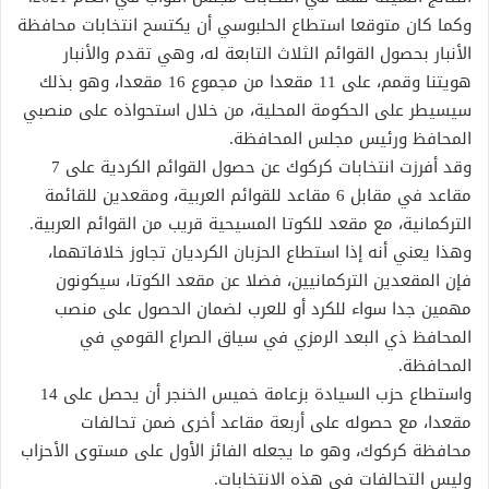
وكما كان متوقعا استطاع الحلبوسي أن يكتسح انتخابات محافظة
الأنبار بحصول القوائم الثلاث التابعة له، وهي تقدم والأنبار
هويتنا وقمم، على 11 مقعدا من مجموع 16 مقعدا، وهو بذلك
سيسيطر على الحكومة المحلية، من خلال استحواذه على منصبي
المحافظ ورئيس مجلس المحافظة.
وقد أفرزت انتخابات كركوك عن حصول القوائم الكردية على 7
مقاعد في مقابل 6 مقاعد للقوائم العربية، ومقعدين للقائمة
التركمانية، مع مقعد للكوتا المسيحية قريب من القوائم العربية.
وهذا يعني أنه إذا استطاع الحزبان الكرديان تجاوز خلافاتهما،
فإن المقعدين التركمانيين، فضلا عن مقعد الكوتا، سيكونون
مهمين جدا سواء للكرد أو للعرب لضمان الحصول على منصب
المحافظ ذي البعد الرمزي في سياق الصراع القومي في
المحافظة.
واستطاع حزب السيادة بزعامة خميس الخنجر أن يحصل على 14
مقعدا، مع حصوله على أربعة مقاعد أخرى ضمن تحالفات
محافظة كركوك، وهو ما يجعله الفائز الأول على مستوى الأحزاب
وليس التحالفات في هذه الانتخابات.