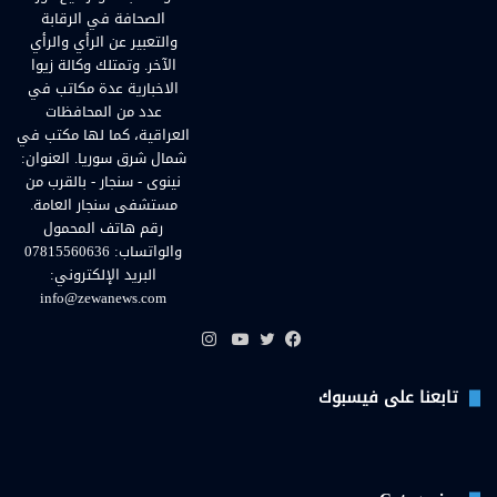
الصحافة في الرقابة
والتعبير عن الرأي والرأي
الآخر. وتمتلك وكالة زيوا
الاخبارية عدة مكاتب في
عدد من المحافظات
العراقية، كما لها مكتب في
شمال شرق سوريا. العنوان:
نينوى - سنجار - بالقرب من
مستشفى سنجار العامة.
رقم هاتف المحمول
والواتساب: 07815560636
البريد الإلكتروني:
info@zewanews.com
انستقرام
فيسبوك
تويتر
يوتيوب
تابعنا على فيسبوك