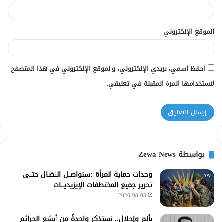
الموقع الإلكتروني
احفظ اسمي، بريدي الإلكتروني، والموقع الإلكتروني في هذا المتصفح
لاستخدامها المرة المقبلة في تعليقي.
بواسطة Zewa News
وحدات حماية المرأة :سنواصــل النضـال حتــى
تحرير جميع المختطفات الإيزيديـــات
2026-08-03
بألم وإجلال.. نستذكر واحدةً من أبشع الجرائم