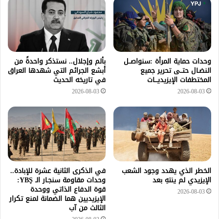
وحدات حماية المرأة :سنواصــل
بألم وإجلال.. نستذكر واحدةً من
النضـال حتــى تحرير جميع
أبشع الجرائم التي شهدها العراق
المختطفات الإيزيديـــات
في تاريخه الحديث
2026-08-03
2026-08-03
الخطر الذي يهدد وجود الشعب
في الذكرى الثانية عشرة للإبادة..
الإيزيدي لم ينتهِ بعد
وحدات مقاومة سنجـار الـ YBŞ:
قوة الدفاع الذاتي ووحدة
2026-08-03
الإيزيديين هما الضمانة لمنع تكرار
الثالث من آب