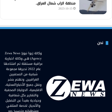
منطقة الزاب شمال العراق.
2023-10-15
نحن
وكالة زيوا نيوز( Zewa News
Agency) هي وكالة اخبارية
عراقية مستقلة تم افتتاحها
عام 2022 تديرها مجموعة
شبابية من الصحفيين
العراقيين. وتهتم بنشر
ونقل جميع الأخبار(المحلية،
الاقليمية، الدولية) الصحفية
والتقارير بكل شفافية
وحيادية بعيداً عن التضليل
والأنحياز، لخدمة المتلقي
ومتطلباته وترسيخ دور