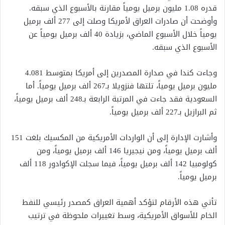
قدره 1.08 مليون برميل يومياً مقارنة بالأسبوع الذي سبقه.
وأوضحت أن صادرات العراق لأمريكا وصلت إلى 277 ألف برميل
يومياً خلال الأسبوع الماضي، بزيادة 40 ألف برميل يومياً عن
الأسبوع الذي سبقه.
وجاءت كندا في صدارة المصدرين إلى أمريكا بمتوسط 4.081
مليون برميل يومياً، تلتها فنزويلا بـ267 ألف برميل يومياً. أما
السعودية فقد جاءت في المرتبة الرابعة بـ248 ألف برميل يومياً،
ثم البرازيل بـ227 ألف برميل يومياً.
وأشارت الإدارة إلى أن الواردات الأمريكية من المكسيك بلغت 151
ألف برميل يومياً، ومن نيجيريا 146 ألف برميل يومياً، ومن
كولومبيا 142 ألف برميل يومياً، فيما سجلت الإكوادور 118 ألف
برميل يومياً.
تأتي هذه الأرقام لتؤكد أهمية العراق كمصدر رئيسي للنفط
الخام للأسواق الأمريكية، وسط تغييرات ملحوظة في ترتيب