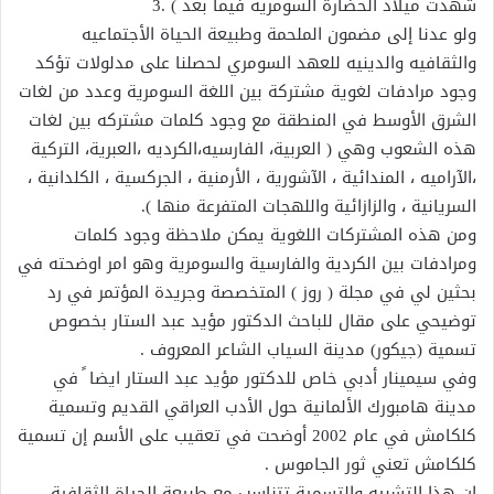
شهدت ميلاد الحضارة السومريه فيما بعد ) .3
ولو عدنا إلى مضمون الملحمة وطبيعة الحياة الأجتماعيه
والثقافيه والدينيه للعهد السومري لحصلنا على مدلولات تؤكد
وجود مرادفات لغوية مشتركة بين اللغة السومرية وعدد من لغات
الشرق الأوسط في المنطقة مع وجود كلمات مشتركه بين لغات
هذه الشعوب وهي ( العربية، الفارسيه،الكرديه ،العبرية، التركية
،الآراميه ، المندائية ، الآشورية ، الأرمنية ، الجركسية ، الكلدانية ،
السريانية ، والزازائية واللهجات المتفرعة منها ).
ومن هذه المشتركات اللغوية يمكن ملاحظة وجود كلمات
ومرادفات بين الكردية والفارسية والسومرية وهو امر اوضحته في
بحثين لي في مجلة ( روز ) المتخصصة وجريدة المؤتمر في رد
توضيحي على مقال للباحث الدكتور مؤيد عبد الستار بخصوص
تسمية (جيكور) مدينة السياب الشاعر المعروف .
وفي سيمينار أدبي خاص للدكتور مؤيد عبد الستار ايضا ً في
مدينة هامبورك الألمانية حول الأدب العراقي القديم وتسمية
كلكامش في عام 2002 أوضحت في تعقيب على الأسم إن تسمية
كلكامش تعني ثور الجاموس .
ان هذا التشبيه والتسمية تتناسب مع طبيعة الحياة الثقافية