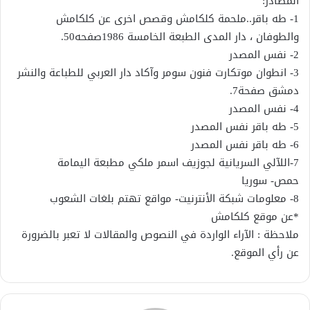
المصادر:
1- طه باقر..ملحمة كلكامش وقصص اخرى عن كلكامش
والطوفان ، دار المدى الطبعة الخامسة 1986صفحه50.
2- نفس المصدر
3- انطوان موتكارت فنون سومر وآكاد دار العربي للطباعة والنشر
دمشق صفحة7.
4- نفس المصدر
5- طه باقر نفس المصدر
6- طه باقر نفس المصدر
7-اللآلي السريانية لجوزيف اسمر ملكي مطبعة اليمامة
حمص- سوريا
8- معلومات شبكة الأنترنيت- مواقع تهتم بلغات الشعوب
*عن موقع كلكامش
ملاحظة : الآراء الواردة في النصوص والمقالات لا تعبر بالضرورة
عن رأي الموقع.