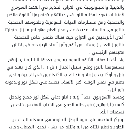
والدينية والميثولوجية في العراق القديم في العهد السومري
لأعتبارات تعود لمكانة الثور في ديانتهم كونه رمزا ً للقوة والخير
والتضحية ومن مستلزمات الديانة السومرية وطقوسها التضحية
بالثور في مناسبات عديدة على مدار العام وهو امر ما زال متوارثا
ً لدى الأيزيديين في العراق حيث هناك طقس خاص للتضحية
بالثور ( العجل ) ويعتبر من أهم وأبرز أعياد الإيزيديه في لالش
معبدهم الرئيسي .
واذا أخذنا صفات الآلهة السومرية ومن بعدها البابلية نرى إنهم
يشبهونها بالثور وعلى سبيل المثال (ايل ) .. الذي كان يعبد في
بابل و أوكاريت و إيبلا وعند العرب الكنعانيون في الجزيرة والذي
يعتبر في نفس الوقت اكبر الآلهة.. يجسد على شكل ثور ويدعونه
بثور ايل .
وجسد الآشوريون ايضا ً الإله ( ايلو )على شكل ثور مجنح وتدخل
كلمة ( ايلوهيم ) في حالة الجمع في الكتاب المقدس كاحدى
تسميات الله.
-وتركز الملحمة على قوة البطل الخارقة في مسعاه للبحث عن
الخلود وتعتبر ثلثاه من اله وثلثه من بشر ، تحدى الصعاب وجاب