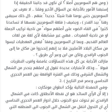
( ومن هم السومريين أصلا ً؟ لن نكون قد جانبنا الحقيقة إذا
إستبقنا الأمور بالأجابة عن السؤال الأخير وقلنا .. لا نعرف عن
السومريين حتى يومنا هذا شيئا ً جديدا ً عنهم . كل ذلك سيبقى
رهنا ً بيد القدر ) ، ويضيف ( فلغة السومريين نفسها لا تساعدنا
كثيرا ً في القاء الضوء على أصلهم سواء ً من ناحية تركيب الجملة
او من ناحية المفردات . فهي غير مشابهة لأي لغة من لغات
العالم القديم.. وبما ان السومريين وفقا ً لبعض المعطيات ليسوا
من سكان البلاد الأصليين فلا بد إنهم إنحدروا من مكان ما إلى
الجنوب الرافدي ولكن من اين وعبر أي طريق ؟ .
مازالت الأجابة عن كل هذه التساؤلات غامضة واقرب النظريات
قبولا ً .. وذلك لأعتبارات عديدة تقول إن اصلهم ينحدر من الشمال
والشمال الشرقي وذلك في الفترة الواقعة بين العصر الحجري
النحاسي وعصر فجر التاريخ ) .2
-وفي الصفحة التالية يؤكد انطوان موتكارت :
( إلا أن الرأي السائد هو ان نقطة الأنطلاق كانت في الشمال
الرافدي ثم تحولت نحو الجنوب خلال ادوار العصر الحجري النحاسي
أي ان التحول انتقل من الشمال الى الجنوب الى المنطقه التي