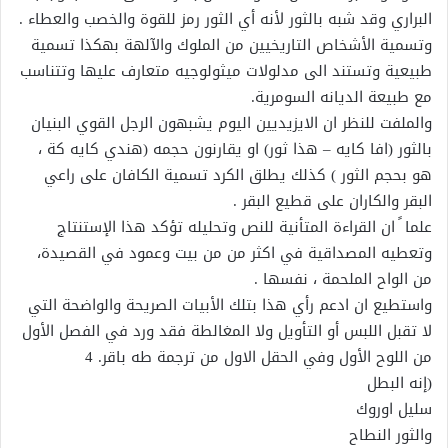
البراري وقد شبه بالثور لأنه أي الثور رمز للقوة والخصب والعطاء .
وتسمية الأشخاص التاريخيين من الملوك والآلهة بهكذا تسمية
طبيعية وتستند الى مدلولات ميثولوجيه متعارف عليها وتتناسب
مع طبيعة الديانه السومرية.
والملفت للنظر ان الايزيديين اليوم يشبهون الرجل القوي البنيان
بالثور (افا كايه – هذا ثور) او يقارنون حجمه (هندي كايه كة ،
هو بحجم الثور ) كذلك يطلق الكرد تسمية الكافان على راعي
البقر والكاران على قطيع البقر .
علما ً ان القراءة المتأنية للنص وتحليله تؤكد هذا الإستنتاج
وتعطيه المصداقية في اكثر من من بيت وعمود في القصيدة،
من الواح الملحمة ، نفسها .
واستطيع ان ادعم رأي هذا بتلك الأبيات الصريحة والواضحة التي
لا تقبل اللبس أو التأويل ولا المغالطة فقد ورد في الفصل الأول
من اللوح الأول وفي الحقل الاول من ترجمة طه باقر. 4
(إنه البطل
سليل اوروك
والثور النطاح