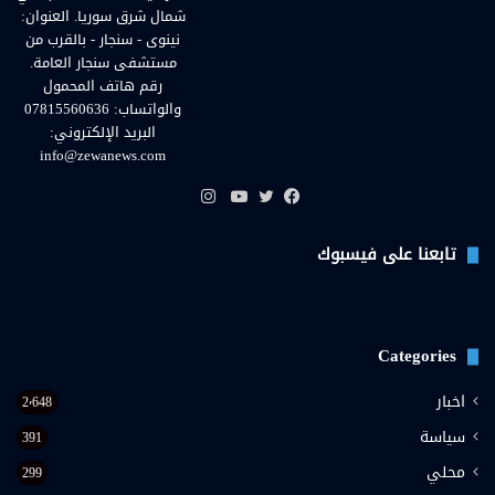
شمال شرق سوريا. العنوان:
نينوى - سنجار - بالقرب من
مستشفى سنجار العامة.
رقم هاتف المحمول
والواتساب: 07815560636
البريد الإلكتروني:
info@zewanews.com
انستقرام
فيسبوك
تويتر
يوتيوب
تابعنا على فيسبوك
Categories
اخبار
2٬648
سياسة
391
محلي
299