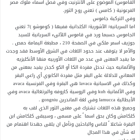
القاموس) الموضوع على الأنترنيت وفي فصل أسماء ملوك مصر
الفرعونية ( كامس ) تعني روح الثور.
وفي التركية جاموس
اما السريانيه/ الآشورية/ الكلدانية ففيها ( كوموشو )7 تعني
الجاموس حسبما ورد في قاموس اللآلىء السريانية للسيد
جوزيف اسمر ملكي في الصفحة 210 ، مطبعة اليمامة حمص .
والأمر لا يتوقف عند حدود اللغات في الشرق الأوسط فقد وجدت
ما يفيد المعنى في عدد من اللغات الأوربيه منها الأنكليزيه
والألمانيه حيث تدخل مفردة الكا أو الكو كجذر يفيد بمعنى من
المعاني للدلالة على البقر مثل مفردة الكابوي أي راعي البقر
وكذلك في الاسبانية lavaca هي البقرة وفي الفرنسية avaca
وفي الألمانية kuh وفي الروسية كاروفه والبرتغالية avaca وفي
الأيطالية lamucca وفي لغة الماندرين gongniu .
وجميع هذه اللغات تشترك في معنى الثور الذي لقب به
كلكامش وكان بحق اسما ً على مسمى ، وسيبقى كلكامش ابن
البقرة شاغلا ً للناس والباحثين ونأمل ان يلقى جهدنا اهتمام من
له شأن في هذا المجال