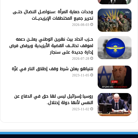
وحدات حماية المرأة :سنواصــل النضـال حتــى
تحرير جميع المختطفات الإيزيديـــات
2026-08-03
حــزب اتحاد بيث نهرين الوطني يعلـــن دعمه
لموقف تحالــــف القضية الأيزيدية ويرفض فرض
إدارة جديدة على سنجار
2026-07-28
نتنياهو يعلن شرط وقف إطلاق النار في غزّة
2023-11-05
روسيا:إسرائيل ليس لها حق في الدفاع عن
النفس لأنها دولة إحتلال.
2023-11-02