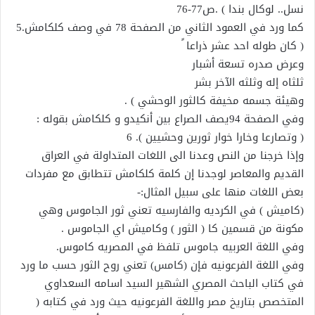
نسل.. لوكال بندا ) .ص77-76
كما ورد في العمود الثاني من الصفحة 78 في وصف كلكامش.5
( كان طوله احد عشر ذراعا ً
وعرض صدره تسعة أشبار
ثلثاه إله وثلثه الآخر بشر
وهيئة جسمه مخيفة كالثور الوحشي ) .
وفي الصفحة 94يصف الصراع بين أنكيدو و كلكامش بقوله :
( وتصارعا وخارا خوار ثورين وحشيين ). 6
وإذا خرجنا من النص وعدنا الى اللغات المتداولة في العراق
القديم والمعاصر لوجدنا إن كلمة كلكامش تتطابق مع مفردات
بعض اللغات منها على سبيل المثال:-
(كاميش ) في الكرديه والفارسيه تعني ثور الجاموس وهي
مكونة من قسمين كا ( الثور ) وكاميش اي الجاموس .
وفي اللغة العربيه جاموس تلفظ في المصريه كاموس.
وفي اللغة الفرعونيه فإن (كامس) تعني روح الثور حسب ما ورد
في كتاب الباحث المصري الشهير السيد اسامه السعداوي
المتخصص بتاريخ مصر واللغة الفرعونيه حيث ورد في كتابه (