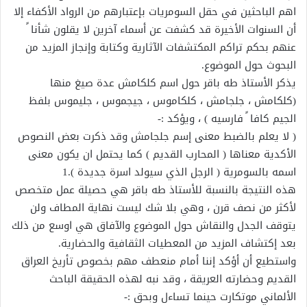
اهم الباحثين في حقل السومريات بإعتبارهم من الرواد الأكفاء إلا
أن السنوات الأخيرة قد كشفت عن أسماء آخرين لا يقلون شأنا ً
عنهم بحكم تراكم المكتشفات الآثارية وكتابة وإنجاز المزيد من
البحوث حول الموضوع.
يذكر الأستاذ طه باقر حول اسم كلكامش عدة صيغ منها
(كلكامش ، جلجامش ، كلكاموس ، جيجموس ، جليموس بلفظ
الجيم كافا ً فارسيه ) ، ويؤكد :-
( لا يعلم بالضبط معنى إسم جلجامش وقد ذكرت بعض النصوص
الأكدية معناها ( المحارب القديم ) كما يحتمل ان يكون معنى
اسمه بالسومرية ( الرجل الذي سيولد اسرة جديدة ).1
هذه النتيجة بالنسبة للأستاذ طه باقر هي حصيلة عمل متخصص
لأكثر من نصف قرن ، وهي بلا شك ليست نهاية المطاف ولن
يتوقف الجدل والنقاش حول الموضوع والآفاق هي اوسع من ذلك
بعد إكتشاف المزيد من المعطيات الثقافية والحضارية.
واستطيع أن أؤكد إننا أمام منعطف مهم بخصوص تأريخ العراق
القديم وحضارته العريقة ، وقد نبه لهذه الحقيقة الباحث
الألماني موتكارت حينما تساءل وبحق :-