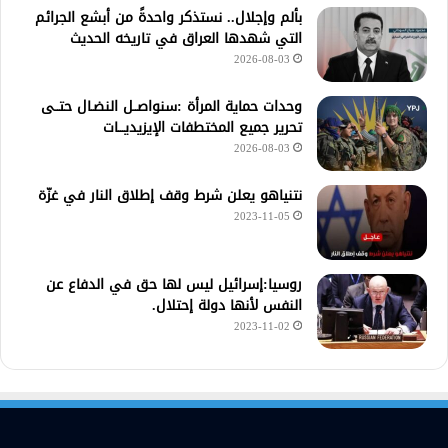
بألم وإجلال.. نستذكر واحدةً من أبشع الجرائم
التي شهدها العراق في تاريخه الحديث
2026-08-03
وحدات حماية المرأة :سنواصــل النضـال حتــى
تحرير جميع المختطفات الإيزيديـــات
2026-08-03
نتنياهو يعلن شرط وقف إطلاق النار في غزّة
2023-11-05
روسيا:إسرائيل ليس لها حق في الدفاع عن
النفس لأنها دولة إحتلال.
2023-11-02