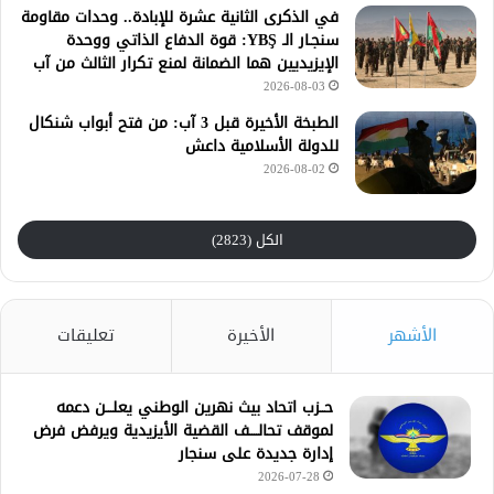
في الذكرى الثانية عشرة للإبادة.. وحدات مقاومة
سنجـار الـ YBŞ: قوة الدفاع الذاتي ووحدة
الإيزيديين هما الضمانة لمنع تكرار الثالث من آب
2026-08-03
الطبخة الأخيرة قبل 3 آب: من فتح أبواب شنكال
للدولة الأسلامية داعش
2026-08-02
الكل (2823)
الأشهر
الأخيرة
تعليقات
حــزب اتحاد بيث نهرين الوطني يعلـــن دعمه
لموقف تحالــــف القضية الأيزيدية ويرفض فرض
إدارة جديدة على سنجار
2026-07-28