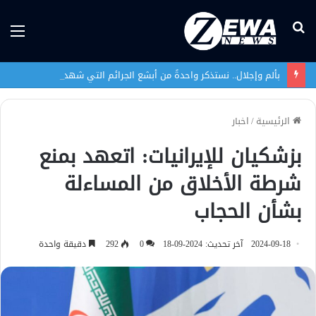
بحث
الق
عن
بألم وإجلال.. نستذكر واحدةً من أبشع الجرائم التي شهدها العراق في تاريخه الحديث
الرئيسية
/
اخبار
بزشكيان للإيرانيات: اتعهد بمنع
شرطة الأخلاق من المساءلة
بشأن الحجاب
2024-09-18
آخر تحديث: 2024-09-18
0
292
دقيقة واحدة