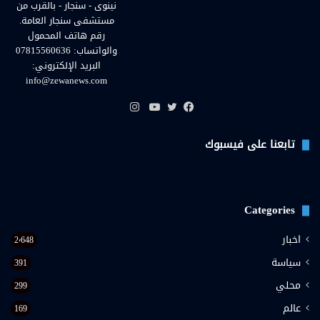
نينوى - سنجار - بالقرب من
مستشفى سنجار العامة.
رقم هاتف المحمول
والواتساب: 07815560636
البريد الإلكتروني:
info@zewanews.com
انستقرام
فيسبوك
تويتر
يوتيوب
تابعنا على فيسبوك
Categories
اخبار
2٬648
سياسة
391
محلي
299
عالم
169