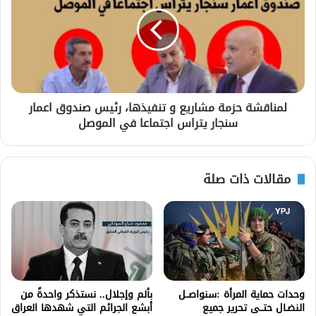
لمناقشة حزمة مشاريع و تنفيذها، رئيس صندوق اعمار
سنجار يتراس اجتماعا في الموصل
مقالات ذات صلة
وحدات حماية المرأة :سنواصــل
بألم وإجلال.. نستذكر واحدةً من
النضـال حتــى تحرير جميع
أبشع الجرائم التي شهدها العراق