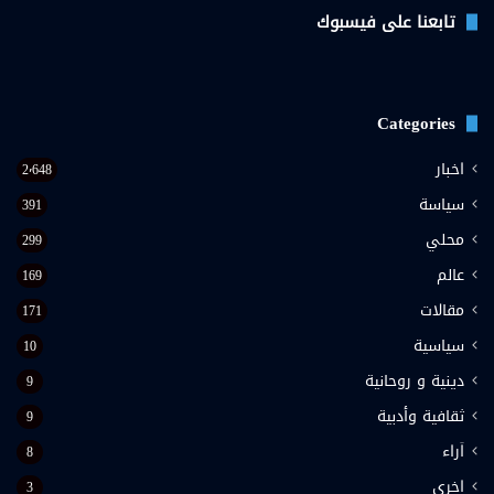
تابعنا على فيسبوك
Categories
اخبار
2٬648
سياسة
391
محلي
299
عالم
169
مقالات
171
سياسية
10
دينية و روحانية
9
ثقافية وأدبية
9
اَراء
8
اخرى
3