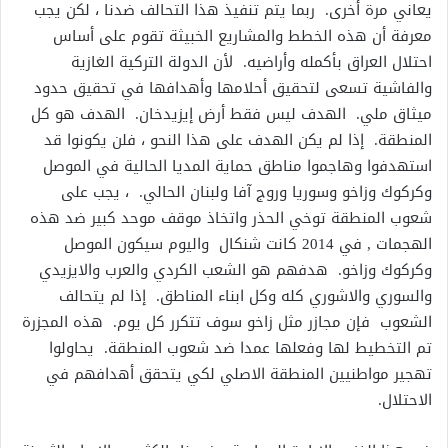
يعاني مرة أخرى. ربما يتم تنفيذ هذا التحالف ضدنا ، لكن يجب
معرفة أن هذه الخطط والمشاريع الخبيثة تقوم على أساس
احتلال العراق بأكمله وأراضيه. لأن الدولة التركية الغازية
والفاشية تسعى لتحقيق أحلامها وأهدافها في تحقيق حدود
ميثاق ملي. الهدف ليس فقط أرض إيزيدخان. الهدف هو كل
المنطقة. إذا لم يكن الهدف على هذا النحو ، فلن يكونوا قد
استهدفوا وهاجموا مناطق حماية المديا الحالية في الموصل
وكركوك وزاخو وسوريا وروج آفا ولبنان الحالي. ، يجب على
شعوب المنطقة توخي الحذر واتخاذ موقف موحد كبير ضد هذه
الهجمات , في 2014 كانت شنكال واليوم سيكون الموصل
وكركوك وزاخو. هدفهم هو الشعب الكردي والعرب والايزيدي
والسوري والاشوري كله وكل ابناء المناطق. إذا لم يتحالف
الشعوب فإن مجازر مثل زاخو سوف تتكرر كل يوم. هذه المجزرة
تم التخطيط لها وفعلها عمدا ضد شعوب المنطقة. يحاولوا
تهجير مواطنيين المنطقة الاصلي لكي يتحقق أهدافهم في
الاحتلال.