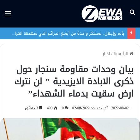
بحث
الق
عن
بألم وإجلال.. نستذكر واحدةً من أبشع الجرائم التي شهدها العراق في تاريخه الحديث
الرئيسية
/
اخبار
بيان وحدات مقاومة سنجار حول
ذكرى الابادة الايزيدية ” لن نترك
ارض سقيت بدماء الشهداء”
2022-08-02
آخر تحديث: 2022-08-02
0
490
3 دقائق