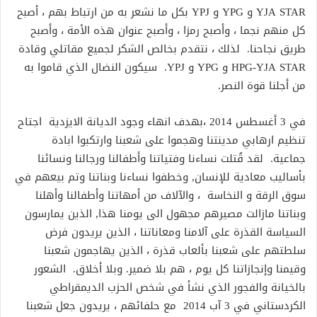
YJA STAR و YPG و YPJ بكل ما نشعر به من ارتباط بهم ، أصبح
كل منهم نجما ، وأصبح رمزا ، وأصبح عنوان هذه الأمة ، وأصبح
طريق نجاحنا. لذلك ، نتقدم بخالص الشكر لجميع مقاتلي وقادة
HPG-YJA STAR و YPG و YPJ. سيكون النضال الذي قاموا به
من أجلنا قوة النصر.
في 3 أغسطس 2014 ،بهدف انهاء وجود الديانة الايزدية اجتاح
تنظيم ارهابي مدينتنا وهجموا على شعبنا وارتكبوا ابادة
جماعية. لقد قُتلت نساءنا وفتياتنا وأطفالنا ورجالنا ونسائنا
بأساليب معادية للإنسان, وخطفوا نساءنا وبناتنا وتم بيعهم في
سوق الرقة و النخاسة ، والآلاف من أمهاتنا وأطفالنا وأهلنا
وبناتنا مازالت مصيرهم مجهول الى يومنا هذا, الذين يمارسون
السياسة القذرة على آلامنا ومعاناتنا ، الذين يريدون فرض
سلطتهم على شعبنا بألعاب قذرة ، الذين يهاجمون شعبنا
وقيمنا وإنجازاتنا كل يوم ، هم بلا ضمير. وبلا أخلاق. الشعور
بالخيانة والفجور الذي نشأ في شخص الحزب الديمقراطي
الكردستاني في 3 آب 2014 مع حلفائهم ، يريدون جعل شعبنا