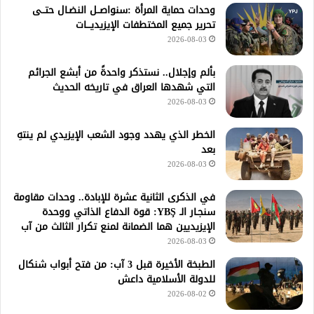
وحدات حماية المرأة :سنواصــل النضـال حتــى
تحرير جميع المختطفات الإيزيديـــات
2026-08-03
بألم وإجلال.. نستذكر واحدةً من أبشع الجرائم
التي شهدها العراق في تاريخه الحديث
2026-08-03
الخطر الذي يهدد وجود الشعب الإيزيدي لم ينتهِ
بعد
2026-08-03
في الذكرى الثانية عشرة للإبادة.. وحدات مقاومة
سنجـار الـ YBŞ: قوة الدفاع الذاتي ووحدة
الإيزيديين هما الضمانة لمنع تكرار الثالث من آب
2026-08-03
الطبخة الأخيرة قبل 3 آب: من فتح أبواب شنكال
للدولة الأسلامية داعش
2026-08-02