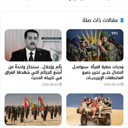
مقالات ذات صلة
وحدات حماية المرأة :سنواصــل
بألم وإجلال.. نستذكر واحدةً من
النضـال حتــى تحرير جميع
أبشع الجرائم التي شهدها العراق
المختطفات الإيزيديـــات
في تاريخه الحديث
2026-08-03
2026-08-03