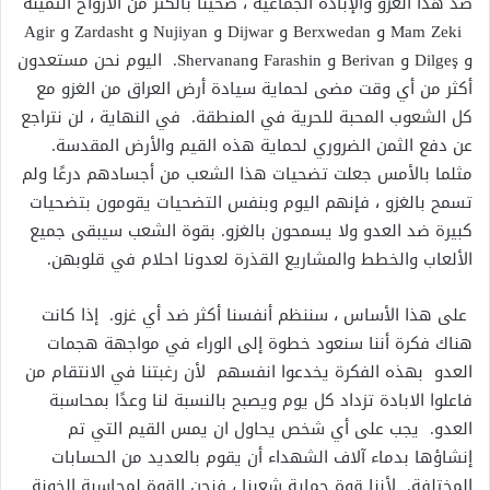
ضد هذا الغزو والإبادة الجماعية ، ضحينا بالكثر من الارواح الثمينة
Mam Zeki و Berxwedan و Dijwar و Nujiyan و Zardasht و Agir
و Dilgeş و Berivan و Farashin وShervanan. اليوم نحن مستعدون
أكثر من أي وقت مضى لحماية سيادة أرض العراق من الغزو مع
كل الشعوب المحبة للحرية في المنطقة. في النهاية ، لن نتراجع
عن دفع الثمن الضروري لحماية هذه القيم والأرض المقدسة.
مثلما بالأمس جعلت تضحيات هذا الشعب من أجسادهم درعًا ولم
تسمح بالغزو ، فإنهم اليوم وبنفس التضحيات يقومون بتضحيات
كبيرة ضد العدو ولا يسمحون بالغزو. بقوة الشعب سيبقى جميع
الألعاب والخطط والمشاريع القذرة لعدونا احلام في قلوبهن.
على هذا الأساس ، سننظم أنفسنا أكثر ضد أي غزو. إذا كانت
هناك فكرة أننا سنعود خطوة إلى الوراء في مواجهة هجمات
العدو بهذه الفكرة يخدعوا انفسهم لأن رغبتنا في الانتقام من
فاعلوا الابادة تزداد كل يوم ويصبح بالنسبة لنا وعدًا بمحاسبة
العدو. يجب على أي شخص يحاول ان يمس القيم التي تم
إنشاؤها بدماء آلاف الشهداء أن يقوم بالعديد من الحسابات
المختلفة. لأننا قوة حماية شعبنا ، فنحن القوة لمحاسبة الخونة