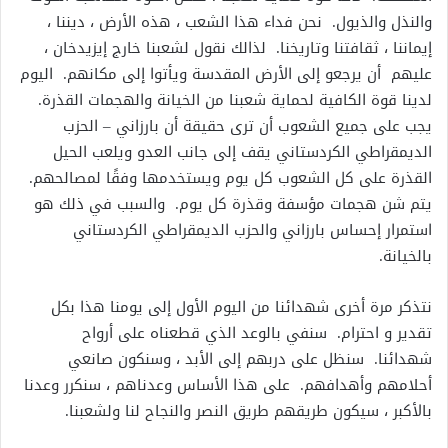
والنذل والذيول. نحن فداء هذا الشعب ، هذه الأرض ، ديننا ،
إيماننا ، ثقافتنا وتاريخنا. لذالك نقول لشعبنا خارج إيزيدخان ،
عليهم أن يرجعو إلى الأرض المقدسة ويأتوا إلى مكانهم. اليوم
لدينا قوة الكافية لحماية شعبنا من الخيانة والهجمات القذرة.
يجب على جميع الشعوب أن ترى حقيقة أن بارزاني – الحزب
الديمقراطي الكردستاني يقف إلى جانب العدو ويلعب الحيل
القذرة على كل الشعوب كل يوم ويستخدمها وفقًا لمصالحهم.
يتم شن هجمات مؤسفة وقذرة كل يوم. والسبب في ذلك هو
استمرار إحساس بارزاني والحزب الديمقراطي الكردستاني
بالخيانة.
نتذكر مرة أخرى شهدائنا من اليوم الأول إلى يومنا هذا بكل
تقدير و احترام. سنفي بالوعد الذي قطعناه على أرواح
شهدائنا. سنظل على دربهم إلى الأبد ، وسنكون صانعي
أحلامهم وأهدافهم. على هذا الأساس وعدناهم ، سنكرر وعدنا
بالأكبر ، سيكون طريقهم طريق النصر والنجاح لنا ولشعبنا.