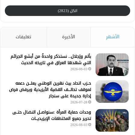
الكل (2823)
الأشهر
الأخيرة
تعليقات
بألم وإجلال.. نستذكر واحدةً من أبشع الجرائم
التي شهدها العراق في تاريخه الحديث
2026-08-03
حــزب اتحاد بيث نهرين الوطني يعلـــن دعمه
لموقف تحالــــف القضية الأيزيدية ويرفض فرض
إدارة جديدة على سنجار
2026-07-28
وحدات حماية المرأة :سنواصــل النضـال حتــى
تحرير جميع المختطفات الإيزيديـــات
2026-08-03