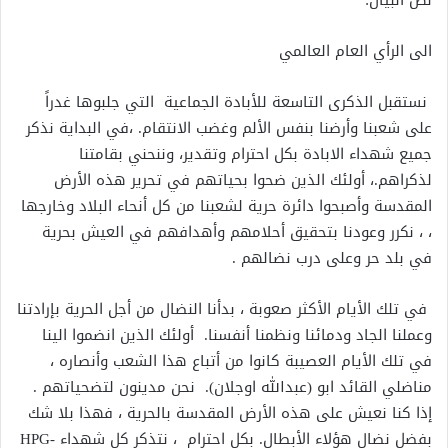
نص البيان:
الى الرأي العام العالمي
نستقبل الذكرى التاسعة للأبادة الجماعية التي جلبوها غدراً
على شعبنا وأرضنا بنفس الألم وغضب الانتقام. ،في البداية نذكر
جميع شهداء الابادة بكل احترام وتقدير، وننحني بقامتنا
لذكراهم.، أولئك الذين ضحوا بحياتهم في تحرير هذه الأرض
المقدسة وأصبحوا دائرة حرية لشعبنا من كل أنحاء البلاد وخارجها
، ، نكرر وعودنا بتحقيق أحلامهم وأهدافهم في العيش بحرية
في بلد حر وعلى درب نضالهم .
في تلك الأيام الأكثر صعوبة ، بدأنا النضال من أجل الحرية بإرادتنا
وعملنا الجاد ودمائنا ونظمنا أنفسنا. أولئك الذين انضموا الينا
في تلك الأيام العصيبة كانوا من أتباع هذا الشعب وأنصاره ،
مناضلي القائد ابو (عبدالله اوجلان). نحن مدينون لتضحياتهم .
إذا كنا نعيش على هذه الأرض المقدسة بالحرية ، فهذا بلا شك
بفضل نضال هؤلاء الأبطال. بكل احترام ، نتذكر كل شهداء HPG-