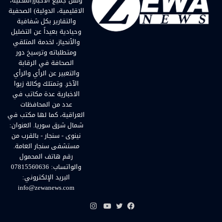
ونقل جميع الأخبار(المحلية،
الاقليمية، الدولية) الصحفية
والتقارير بكل شفافية
وحيادية بعيداً عن التضليل
والأنحياز، لخدمة المتلقي
ومتطلباته وترسيخ دور
الصحافة في الرقابة
والتعبير عن الرأي والرأي
الآخر. وتمتلك وكالة زيوا
الاخبارية عدة مكاتب في
عدد من المحافظات
العراقية، كما لها مكتب في
شمال شرق سوريا. العنوان:
نينوى - سنجار - بالقرب من
مستشفى سنجار العامة.
رقم هاتف المحمول
والواتساب: 07815560636
البريد الإلكتروني:
info@zewanews.com
انستقرام
فيسبوك
تويتر
يوتيوب