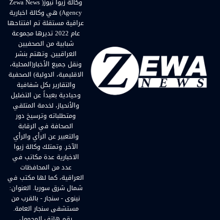
وكالة زيوا نيوز( Zewa News
Agency) هي وكالة اخبارية
عراقية مستقلة تم افتتاحها
عام 2022 تديرها مجموعة
شبابية من الصحفيين
العراقيين. وتهتم بنشر
ونقل جميع الأخبار(المحلية،
الاقليمية، الدولية) الصحفية
والتقارير بكل شفافية
وحيادية بعيداً عن التضليل
والأنحياز، لخدمة المتلقي
ومتطلباته وترسيخ دور
الصحافة في الرقابة
والتعبير عن الرأي والرأي
الآخر. وتمتلك وكالة زيوا
الاخبارية عدة مكاتب في
عدد من المحافظات
العراقية، كما لها مكتب في
شمال شرق سوريا. العنوان:
نينوى - سنجار - بالقرب من
مستشفى سنجار العامة.
رقم هاتف المحمول