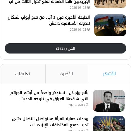
الإيزيديين هما الضمانة لمنع تكرار الثالث من آب
2026-08-03
الطبخة الأخيرة قبل 3 آب: من فتح أبواب شنكال
للدولة الأسلامية داعش
2026-08-02
الكل (2823)
الأشهر
الأخيرة
تعليقات
بألم وإجلال.. نستذكر واحدةً من أبشع الجرائم
التي شهدها العراق في تاريخه الحديث
2026-08-03
وحدات حماية المرأة :سنواصــل النضـال حتــى
تحرير جميع المختطفات الإيزيديـــات