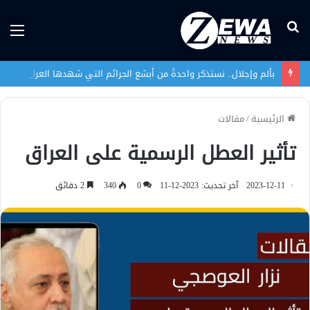
بحث
الق
عن
بألم وإجلال.. نستذكر واحدةً من أبشع الجرائم التي شهدها العراق في تاريخه الحديث
الرئيسية
/
مقالات
تأثير العطل الرسمية على العراق
2023-12-11
آخر تحديث: 2023-12-11
0
340
2 دقائق