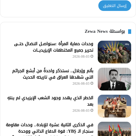
بواسطة Zewa News
وحدات حماية المرأة :سنواصــل النضـال حتــى
تحرير جميع المختطفات الإيزيديـــات
2026-08-03
بألم وإجلال.. نستذكر واحدةً من أبشع الجرائم
التي شهدها العراق في تاريخه الحديث
2026-08-03
الخطر الذي يهدد وجود الشعب الإيزيدي لم ينتهِ
بعد
2026-08-03
في الذكرى الثانية عشرة للإبادة.. وحدات مقاومة
سنجـار الـ YBŞ: قوة الدفاع الذاتي ووحدة