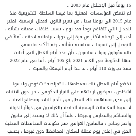
16 يوماً قبل الإحتلال عام 2003 ..
لم تتمكن المؤسسات المعنية بما فيها السلطة التشريعية منذ
عام 2015 الى يومنا هذا ، من تمرير قانون العطل الرسمية المثير
للجدال التي تتفاقم يوماً بعد يوم ، بسبب خلافات عميقة بشأنه ،
أدت إلى ترحيله لأكثر من مرة إلى دورات برلمانية لاحقة ، أملاً في
التوصل إلى تسويات سياسية بشأنه ، رغم تأكيد مايسمى
بالمسؤولون ونواب سابقون ، بأن عدد أيام العطل التي أعلنت
عنها الحكومة في العام 2021 بلغ 105 أيام ، أما في عام 2022
فقد تجاوزت 110 أيام ، ما عدا أيام الجمعة والسبت ..
تخضع أيام العطل تلك بمعظمها ، لـ”مزاجية” شخوص وليسوا
اشخاص ، يفرضون ارادتهم على القرار الحكومي ، من دون الانتباه
إلى مدى مساهمة تلك العطل في تأخير البلاد ومصالح العباد ،
لا سيما المعاملات الرسمية الخاصة بالعراقيين في دوائر الدولة
والمحاكم والمدارس وغيرها ، علماً أن ذلك لا يستند إلى قانون
واضح وخاص ، فالقانون العراقي منح حكومات المحافظات المحلية
الحق في إعلان يوم عطلة لسكان المحافظة دون غيرها ، بحسب