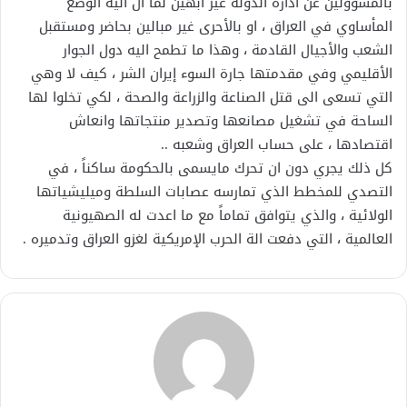
بالمسؤولين عن ادارة الدولة غير ابهين لما آل اليه الوضع
المأساوي في العراق ، او بالأحرى غير مبالين بحاضر ومستقبل
الشعب والأجيال القادمة ، وهذا ما تطمح اليه دول الجوار
الأقليمي وفي مقدمتها جارة السوء إيران الشر ، كيف لا وهي
التي تسعى الى قتل الصناعة والزراعة والصحة ، لكي تخلوا لها
الساحة في تشغيل مصانعها وتصدير منتجاتها وانعاش
اقتصادها ، على حساب العراق وشعبه ..
كل ذلك يجري دون ان تحرك مايسمى بالحكومة ساكناً ، في
التصدي للمخطط الذي تمارسه عصابات السلطة وميليشياتها
الولائية ، والذي يتوافق تماماً مع ما اعدت له الصهيونية
العالمية ، التي دفعت الة الحرب الإمريكية لغزو العراق وتدميره .