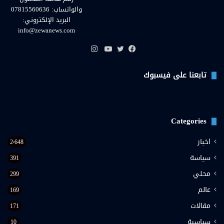
والواتساب: 07815560636
البريد الإلكتروني:
info@zewanews.com
انستقرام
فيسبوك
تويتر
يوتيوب
تابعنا على فيسبوك
Categories
اخبار
2٬648
سياسة
391
محلي
299
عالم
169
مقالات
171
سياسية
10