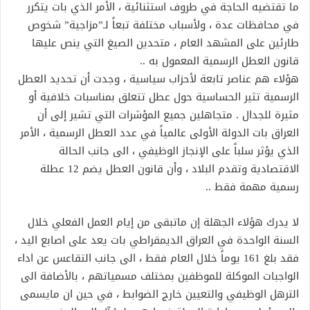
ما تقتضيه الحاجة في طروف استثنائية ، الأمر الذي بات يتكرر
في محافظات عدة ، ولأسباب مختلفة تبعاً لـ”مزاجية” شخوص
طارئين على المشهد العام ، متحدين الصيغ التي ينص عليها
قانون العطل الرسمية المعمول به ..
هؤلاء هم عناصر تابعة لأحزاب سياسية ، وجدت أن تحديد العطل
الرسمية تثير الحساسية حول عطل تتعلق بمناسبات خلافية أو
مثيرة للجدال . متجاهلين جميع المؤشرات التي تشير إلى أن
العراق بات الدولة الأولى عالمياً في عدد العطل الرسمية ، الأمر
الذي يؤثر سلباً على الإنجاز الوظيفي ، الى جانب الحالة
الاقتصادية وتقدم البلاد ، وأن قانون العطل يضم 12 عطلة
رسمية مهمة فقط ..
لا يدرك هؤلاء الجهلة إن ماتبقى من إيام العمل الفعلي خلال
السنة الواحدة في العراق الديمقراطي بات يعد على اصابع اليد ،
فقد بلغ 161 يوماً خلال العام فقط ، الى جانب التقاعس عن اداء
الواجبات الموكلة للموظفين بمختلف مسمياتهم ، بالأضافة الى
الترهل الوظيفي والتعيين خارج الضوابط ، في حين ان مايسمى