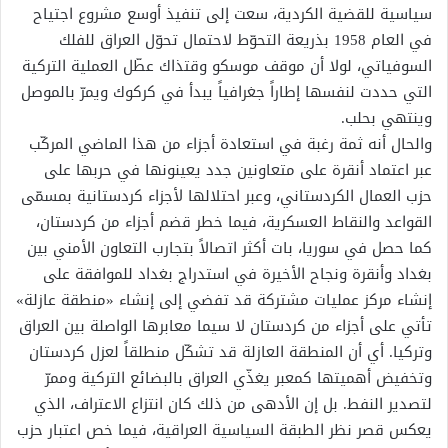
سياسية للقضية الكردية، سعت إلى تنفيذ أوسع مشروع اجتياح
في العام 1958 بذريعة التحوّط لاحتمال تحوّل العراق للفلك
السوفياتي، لولا أن موقف موسكو وقتذاك عطّل العملية التركية
التي حددت لنفسها إطاراً جغرافياً يبدأ في كركوك ويمرّ بالموصل
وينتهي بحلب.
والحال أنه ثمة رغبة في استعادة أجزاء من هذا الماضي المركّب
عبر اعتماد أنقرة على متعاونين جدد يعينونها في حربها على
حزب العمال الكردستاني، وعبر احتلالها لأجزاء كردستانية بمسمّى
القواعد والنقاط العسكرية، فيما خطر قضم أجزاء من كردستان،
كما حصل في سوريا، بات أكثر اتصالاً بتجارب التعاون الأمني بين
بغداد وأنقرة ونجاح الأخيرة في استدراج بغداد للموافقة على
إنشاء مركز عمليات مشتركة قد تفضي إلى إنشاء «منطقة عازلة»
تأتي على أجزاء من كردستان لا سيما معابرها الواصلة بين العراق
وتركيا. أي أن المنطقة العازلة قد تشكّل منطلقاً لعزل كردستان
وتخفيض أهميتها كمعبر يغذّي العراق بالبضائع التركية وممرّ
لتصدير النفط. بل إن الأدهى من ذلك كان انتزاع الاعتراف، الذي
يعكس قصر نظر الطبقة السياسية العراقية، فيما خص اعتبار حزب