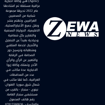
Agency) هي وكالة اخبارية
عراقية مستقلة تم افتتاحها
عام 2022 تديرها مجموعة
شبابية من الصحفيين
العراقيين. وتهتم بنشر
ونقل جميع الأخبار(المحلية،
الاقليمية، الدولية) الصحفية
والتقارير بكل شفافية
وحيادية بعيداً عن التضليل
والأنحياز، لخدمة المتلقي
ومتطلباته وترسيخ دور
الصحافة في الرقابة
والتعبير عن الرأي والرأي
الآخر. وتمتلك وكالة زيوا
الاخبارية عدة مكاتب في
عدد من المحافظات
العراقية، كما لها مكتب في
شمال شرق سوريا. العنوان:
نينوى - سنجار - بالقرب من
مستشفى سنجار العامة.
رقم هاتف المحمول
والواتساب: 07815560636