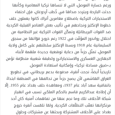
ورغم خسارة الموصل، التي لا تنساها تركيا المعاصرة وكأنها
حدثت البارحة ويتردد صداها في خُطب أردوغان، فإن احتفاء
الاستخبارات التركية باضطلاع مغامرين أتراك كانوا يعملون خلف
خطوط الإنكليز ونجاحهم في تأليب بعض العناصر القبلية الكردية
ضد القوات البريطانيّة وتمكّن القوات التركية غير النظامية من
احتلال رواندوز المؤقّت في 1922 رغم خروج قوّاتها من سنجق
السليمانية عام 1918 وبسط الإنكليز سلطتهم على كامل ولاية
الموصل، تمثّل جزءاً من دعاية توسّعية جديدة ملهمة لأبناء
الجهازين العسكري والاستخباراتيّ ولطبقة شعبية متطرّفة تؤمن
بـ«ضيق مساحة تركيا» وإمكانية استعادة الموصل.
تاريخياً أيضاً، نجحت أنقرة، مدفوعة بدعم بريطاني، في تطويع
العراق الهاشمي لأن يصبح جزءاً من تحالفها في المنطقة ابتداءً
باتفاقية سعد آباد عام 1937، ومعاهدة حلف بغداد عام 1955. إلّا
أن إطاحة عبدالكريم قاسم بالحكم الملكي تسبب في انهيار
شبكة الأحلاف تلك وما نجم عنها من تفاهمات أمنية كان أحد
مرتكزاتها تعقّب التطلّعات الكردية. ولمّا تلمّست أنقرة خروج
بغداد على الأحلاف المشتركة وبحثها عن مشتركات وحلول