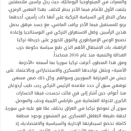
والممرات في الميثولوجيا الرومانيّة، حيث رجل برأسين ملتصقتين
يلتفت الأول للأمام فيما الآخر ينظر للخلف. بهذا المعنى الرمزي،
يمكن النظر إلى السياسة التركية على أنها ذات رأسين، أحدهما
يرنو للمستقبل فيما الآخر يراقب الماضي، مع جسد مرهق بحمل
هذين الرأسين. ولعل الاستغراق التركي في النوستالجيا وإعادة
تصنيع الوعي الإمبراطوري والتوق للخروج على خريطة تركيا
الراهنة، بات الاشتغال الأهم الذي طبع سياسة حكومة حزب
العدالة والتنمية منذ عام 2016 فصاعداً.
وفق هذا المنظور، أغرقت تركيا سوريا بما أسمته «الأحزمة
الأمنية» وبثقل تواجدها العسكري والاستخباراتي وبالاعتماد على
جيش من المرتزقة السوريين وسواهم. وكل ذلك ضمن مسعى
توسّعي سبق أن حدد ملامحه الرئيس التركي رجب طيب أردوغان
منذ أعوام، حين أشار إلى قرنٍ فائت تجسدت فيها الخسارات
الكبرى للدولة العثمانية في طرابلس الليبية وحلب والموصل.
سوى أن تموضع تركيا في العراق يختلف عمّا هو عليه في سوريا،
لجهة طبيعة التغلغل العسكري غير المشفوع بوجود منطقة
كاملة تخضع لسيطرتها الإدارية والسياسية والاقتصادية، إذ