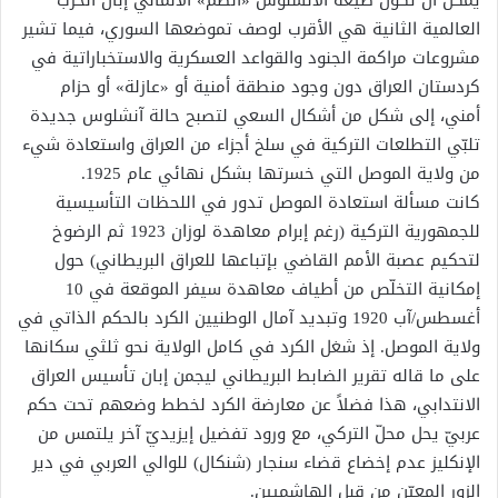
يمكن أن تكون صيغة الآنشلوس «الضم» الألماني إبان الحرب
العالمية الثانية هي الأقرب لوصف تموضعها السوري، فيما تشير
مشروعات مراكمة الجنود والقواعد العسكرية والاستخباراتية في
كردستان العراق دون وجود منطقة أمنية أو «عازلة» أو حزام
أمني، إلى شكل من أشكال السعي لتصبح حالة آنشلوس جديدة
تلبّي التطلعات التركية في سلخ أجزاء من العراق واستعادة شيء
من ولاية الموصل التي خسرتها بشكل نهائي عام 1925.
كانت مسألة استعادة الموصل تدور في اللحظات التأسيسية
للجمهورية التركية (رغم إبرام معاهدة لوزان 1923 ثم الرضوخ
لتحكيم عصبة الأمم القاضي بإتباعها للعراق البريطاني) حول
إمكانية التخلّص من أطياف معاهدة سيفر الموقعة في 10
أغسطس/آب 1920 وتبديد آمال الوطنيين الكرد بالحكم الذاتي في
ولاية الموصل. إذ شغل الكرد في كامل الولاية نحو ثلثي سكانها
على ما قاله تقرير الضابط البريطاني ليجمن إبان تأسيس العراق
الانتدابي، هذا فضلاً عن معارضة الكرد لخطط وضعهم تحت حكم
عربيّ يحل محلّ التركي، مع ورود تفضيل إيزيديّ آخر يلتمس من
الإنكليز عدم إخضاع قضاء سنجار (شنكال) للوالي العربي في دير
الزور المعيّن من قبل الهاشميين.