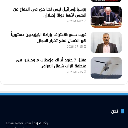
روسيا:إسرائيل ليس لها حق في الدفاع عن
النفس لأنها دولة إحتلال.
2023-11-02
غريب حسو:الاعتراف بإرادة الإيزيديين دستورياً
هو الضمان لمنع تكرار المجازر
2026-07-15
مقتل 7 جنود أتراك وإعطاب مروحيتين في
منطقة الزاب شمال العراق.
2023-10-15
نحن
وكالة زيوا نيوز( Zewa News