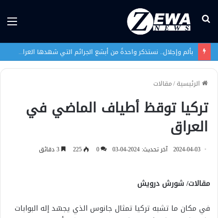
بحث
الق
عن
بألم وإجلال.. نستذكر واحدةً من أبشع الجرائم التي شهدها العراق في تاريخه الحديث
الرئيسية
/
مقالات
تركيا توقظ أطياف الماضي في
العراق
2024-04-03
آخر تحديث: 2024-04-03
0
225
3 دقائق
مقالات/ شورش درويش
في مكان ما تشبه تركيا تمثال جانوس الذي يجسّد إله البوابات