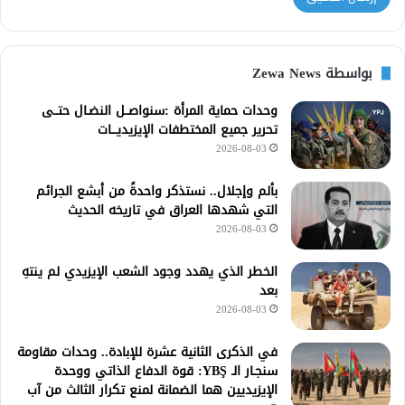
بواسطة Zewa News
وحدات حماية المرأة :سنواصــل النضـال حتــى
تحرير جميع المختطفات الإيزيديـــات
2026-08-03
بألم وإجلال.. نستذكر واحدةً من أبشع الجرائم
التي شهدها العراق في تاريخه الحديث
2026-08-03
الخطر الذي يهدد وجود الشعب الإيزيدي لم ينتهِ
بعد
2026-08-03
في الذكرى الثانية عشرة للإبادة.. وحدات مقاومة
سنجـار الـ YBŞ: قوة الدفاع الذاتي ووحدة
الإيزيديين هما الضمانة لمنع تكرار الثالث من آب