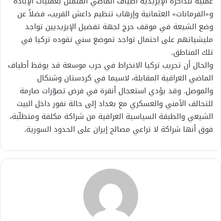
عملية للذاكرة الإيزيدية أطياف الماضي المتمثّل بعمليات الإبادة
و«الفرمانات» العثمانية وإرهاب تنظيم داعش القريب، فضلاً عن
وضع الشيعة في موقف حرج لجهة تفضيل الإيزيديين تواجد
مليشياتهم على احتمال تواجد تموضع سني تقوده تركيا في
تلك المناطق.
والحال أن تجريب تركيا الانخراط في حرب موسعة قد يوقظ أطياف
الماضي العراقية المقابلة، لاسيما في كردستان وشنكال
والموصل. وقد يؤدي استعجال أنقرة في فرض تصوّرات صارمة
للتحالف الأمني والعسكري مع بغداد إلى حالة نفور داخل البيت
الشيعي والطبقة السياسية العراقية من شراكة مكلفة ومتطلّبة،
فوق أنها شراكة لا تراعي مصالح إيران على الحدود السورية.