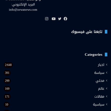
البريد الإلكتروني:
info@zewanews.com
انستقرام
فيسبوك
تويتر
يوتيوب
تابعنا على فيسبوك
Categories
اخبار
2٬648
سياسة
391
محلي
299
عالم
169
مقالات
171
سياسية
10