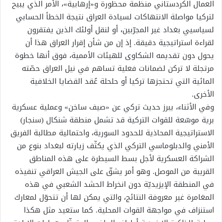
العمال الكردستاني منظمة محظورة و«إرهابية»، الأمر الذي يبيح
لتركيا مواصلة الانتهاكات لسيادة العراق نتيجة الخطأ الحسابي
لسياسيي بغداد غير المجرّبين، أو لنقل أولئك الذين يفتقرون
لقراءة استراتيجية دقيقة. إذ إن من شأن إقرار العراق هذا أن
يحول دون تقديمه الشكاوى للهيئات الأممية، فوق أنها خطوة
مرتجلة لا تركن لضمانات فعلية تساهم في نيل العراق حصّته
المائية التي تحتجزها تركيا أو حلحلة عُقد القضايا الخلافية
الأخرى.
وفي الأثناء، يبرز حديث تركي عن «صيف ساخن» وعملية عسكرية
برية موسّعة للقوات التركية قد تشمل منطقة شنكال (سنجار)
الاستراتيجية المحاذية للحدود السورية، واحتمالية مطالبة الفريق
الأمني والدبلوماسي التركي الذي يكثّف زيارته لبغداد بنوع من
الشراكة العسكرية لأجل بسط السيطرة على هذه المناطق
القريبة من الموصل. وهو أمر يشقّ على الجيش العراقي تنفيذه
في المنطقة الإيزيديّة دون انخراط الحشد الشعبي في هذه
المغامرة غير معروفة النتائج، والتي يمكن لها أن تتحوّل لمعارك
استنزاف في مواجهة القوات المحلية. كما ستعيد مثل هكذا