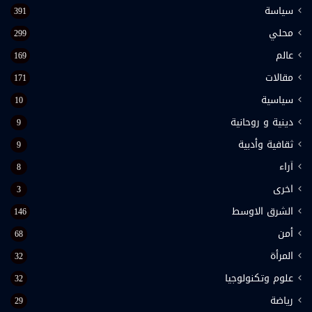
سياسة
391
محلي
299
عالم
169
مقالات
171
سياسية
10
دينية و روحانية
9
ثقافية وأدبية
9
اَراء
8
اخرى
3
الشرق الاوسط
146
أمن
68
المرأة
32
علوم وتكنولوجيا
32
رياضة
29