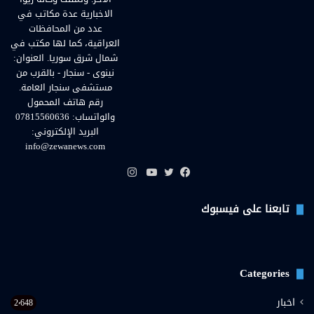
الاخبارية عدة مكاتب في
عدد من المحافظات
العراقية، كما لها مكتب في
شمال شرق سوريا. العنوان:
نينوى - سنجار - بالقرب من
مستشفى سنجار العامة.
رقم هاتف المحمول
والواتساب: 07815560636
البريد الإلكتروني:
info@zewanews.com
انستقرام
فيسبوك
تويتر
يوتيوب
تابعنا على فيسبوك
Categories
اخبار
2٬648