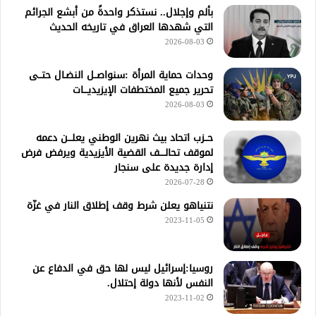
بألم وإجلال.. نستذكر واحدةً من أبشع الجرائم
التي شهدها العراق في تاريخه الحديث
2026-08-03
وحدات حماية المرأة :سنواصــل النضـال حتــى
تحرير جميع المختطفات الإيزيديـــات
2026-08-03
حــزب اتحاد بيث نهرين الوطني يعلـــن دعمه
لموقف تحالــــف القضية الأيزيدية ويرفض فرض
إدارة جديدة على سنجار
2026-07-28
نتنياهو يعلن شرط وقف إطلاق النار في غزّة
2023-11-05
روسيا:إسرائيل ليس لها حق في الدفاع عن
النفس لأنها دولة إحتلال.
2023-11-02