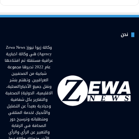
نحن
وكالة زيوا نيوز( Zewa News
Agency) هي وكالة اخبارية
عراقية مستقلة تم افتتاحها
عام 2022 تديرها مجموعة
شبابية من الصحفيين
العراقيين. وتهتم بنشر
ونقل جميع الأخبار(المحلية،
الاقليمية، الدولية) الصحفية
والتقارير بكل شفافية
وحيادية بعيداً عن التضليل
والأنحياز، لخدمة المتلقي
ومتطلباته وترسيخ دور
الصحافة في الرقابة
والتعبير عن الرأي والرأي
الآخر. وتمتلك وكالة زيوا