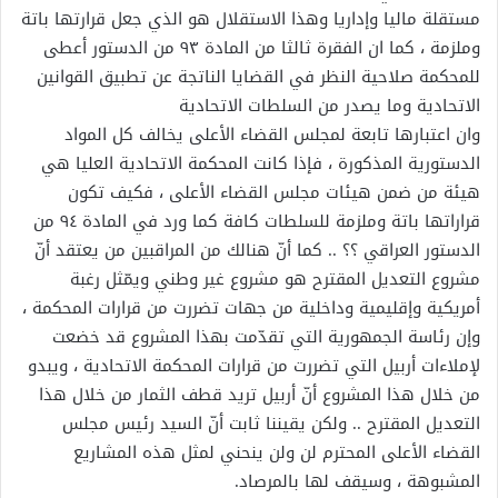
مستقلة ماليا وإداريا وهذا الاستقلال هو الذي جعل قرارتها باتة
وملزمة ، كما ان الفقرة ثالثا من المادة ٩٣ من الدستور أعطى
للمحكمة صلاحية النظر في القضايا الناتجة عن تطبيق القوانين
الاتحادية وما يصدر من السلطات الاتحادية
وان اعتبارها تابعة لمجلس القضاء الأعلى يخالف كل المواد
الدستورية المذكورة ، فإذا كانت المحكمة الاتحادية العليا هي
هيئة من ضمن هيئات مجلس القضاء الأعلى ، فكيف تكون
قراراتها باتة وملزمة للسلطات كافة كما ورد في المادة ٩٤ من
الدستور العراقي ؟؟ .. كما أنّ هنالك من المراقبين من يعتقد أنّ
مشروع التعديل المقترح هو مشروع غير وطني ويمّثل رغبة
أمريكية وإقليمية وداخلية من جهات تضررت من قرارات المحكمة ،
وإن رئاسة الجمهورية التي تقدّمت بهذا المشروع قد خضعت
لإملاءات أربيل التي تضررت من قرارات المحكمة الاتحادية ، ويبدو
من خلال هذا المشروع أنّ أربيل تريد قطف الثمار من خلال هذا
التعديل المقترح .. ولكن يقيننا ثابت أنّ السيد رئيس مجلس
القضاء الأعلى المحترم لن ولن ينحني لمثل هذه المشاريع
المشبوهة ، وسيقف لها بالمرصاد.