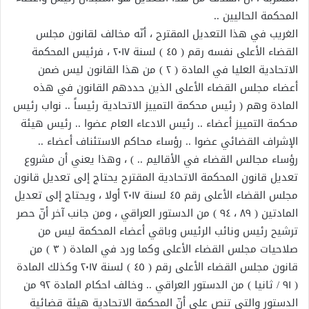
المحكمة الحاليين ..
الغريب في هذا التعديل المقترح ، أنّه مخالف لقانون مجلس
القضاء الأعلى نفسه رقم ( ٤٥ ) لسنة ٢٠١٧ ، فرئيس المحكمة
الاتحادية العليا في المادة ( ٢ ) من هذا القانون ليس ضمن
أعضاء مجلس القضاء الأعلى الذين حددهم القانون في هذه
المادة وهم ( رئيس محكمة التمييز الاتحادية رئيساً .. نواب رئيس
محكمة التمييز أعضاء .. رئيس الادعاء العام عضوا .. رئيس هيئة
الإشراف القضائي عضوا .. رؤساء محاكم الاستئناف أعضاء ..
رؤساء مجالس القضاء في الأقاليم .. ) ، وهذا يعني أن مشروع
تعديل قانون المحكمة الاتحادية المقترح يحتاج إلى تعديل قانون
مجلس القضاء الأعلى رقم ٤٥ لسنة ٢٠١٧ أولا ، ويحتاج إلى تعديل
المادتين ( ٨٩ ، ٩٤ ) من الدستور العراقي ، ومن جانب آخر أنّ حصر
ترشيح رئيس ونائب الرئيس وباقي أعضاء المحكمة ليس من
صلاحيات مجلس القضاء الأعلى وكما ورد في المادة ( ٣ ) من
قانون مجلس القضاء الأعلى رقم ( ٤٥ ) لسنة ٢٠١٧ وكذلك المادة
( ٩١ / ثانيا ) من الدستور العراقي .. وخالف احكام المادة ٩٢ من
الدستور والتي تنص على أنّ المحكمة الاتحادية هيئة قضائية