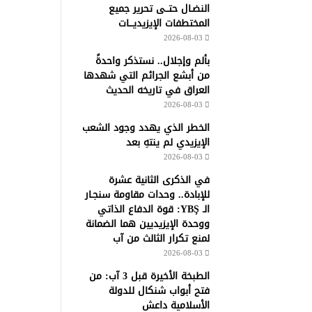
النضـال حتــى تحرير جميع
المختطفات الإيزيديـــات
2026-08-03
بألم وإجلال.. نستذكر واحدةً
من أبشع الجرائم التي شهدها
العراق في تاريخه الحديث
2026-08-03
الخطر الذي يهدد وجود الشعب
الإيزيدي لم ينتهِ بعد
2026-08-03
في الذكرى الثانية عشرة
للإبادة.. وحدات مقاومة سنجـار
الـ YBŞ: قوة الدفاع الذاتي
ووحدة الإيزيديين هما الضمانة
لمنع تكرار الثالث من آب
2026-08-03
الطبخة الأخيرة قبل 3 آب: من
فتح أبواب شنكال للدولة
الأسلامية داعش