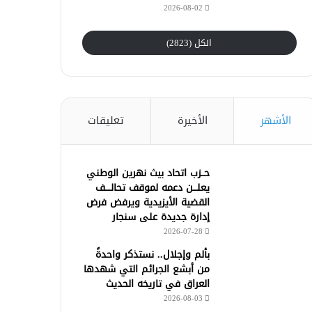
2026-08-02
الكل (2823)
الأشهر
الأخيرة
تعليقات
حــزب اتحاد بيث نهرين الوطني
يعلـــن دعمه لموقف تحالــــف
القضية الأيزيدية ويرفض فرض
إدارة جديدة على سنجار
2026-07-28
بألم وإجلال.. نستذكر واحدةً
من أبشع الجرائم التي شهدها
العراق في تاريخه الحديث
2026-08-03