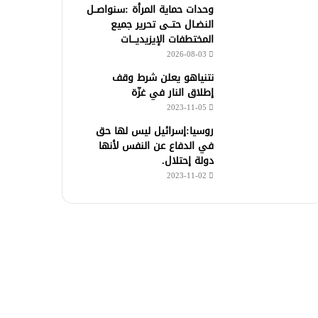
وحدات حماية المرأة :سنواصــل
النضـال حتــى تحرير جميع
المختطفات الإيزيديـــات
2026-08-03
نتنياهو يعلن شرط وقف
إطلاق النار في غزّة
2023-11-05
روسيا:إسرائيل ليس لها حق
في الدفاع عن النفس لأنها
دولة إحتلال.
2023-11-02