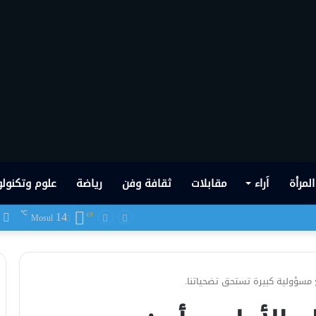
المرأة
اَراء
مقابلات
ثقافة وفن
رياضة
علوم وتكنولو
14
ف
℃
Mosul
مسؤولية كبيرة تستحق تضحياتنا.