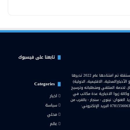
تابعنا على فيسبوك
وكالة زيوا نيوز( Zewa News Agency) هي وكالة اخبارية عراقية مستقلة تم افتتاحها عام 2022 تديرها
خبار(المحلية، الاقليمية، الدولية)
Categories
از، لخدمة المتلقي ومتطلباته وترسيخ
 وكالة زيوا الاخبارية عدة مكاتب في
اخبار
لعنوان: نينوى - سنجار - بالقرب من
سياسة
مستشفى سنجار العامة. رقم هاتف المحمول والواتساب: 07815560636 البريد الإلكتروني:
محلي
رام
عالم