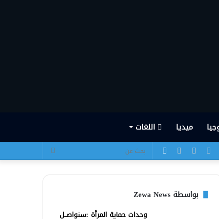
جيا
ميديا
اللغات
يسبوك
تويتر
يوتيوب
انستقرام
الوضع
بحث
المظلم
عن
بواسطة Zewa News
وحدات حماية المرأة :سنواصــل