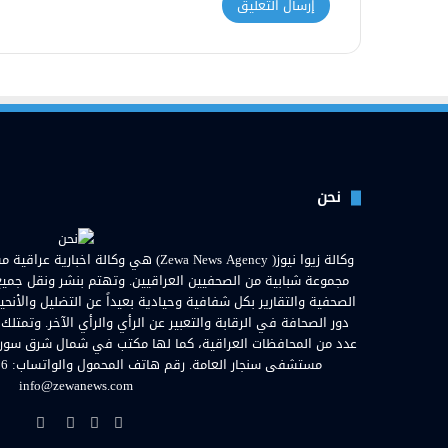
نحن
مجموعة شبابية من الصحفيين العراقيين. وتهتم بنشر ونقل جميع الأ
الصحفية والتقارير بكل شفافية وحيادية بعيداً عن التضليل والأنحي
دور الصحافة في الرقابة والتعبير عن الرأي والرأي الآخر. وتمتلك
عدد من المحافظات العراقية، كما لها مكتب في شمال شرق سوريا. ا
info@zewanews.com
فيسبوك
تويتر
يوتيوب
انستق