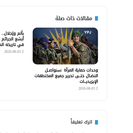
مقالات ذات صلة
بألم وإجلال..
أبشع الجرائم 
في تاريخه ال
2026-08-03
وحدات حماية المرأة :سنواصــل
النضـال حتــى تحرير جميع المختطفات
الإيزيديـــات
2026-08-03
اترك تعليقاً