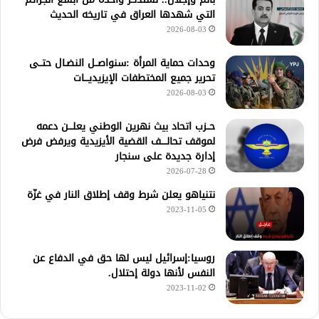
التي شهدها العراق في تاريخه الحديث
2026-08-03
وحدات حماية المرأة :سنواصــل النضـال حتــى
تحرير جميع المختطفات الإيزيديـــات
2026-08-03
حــزب اتحاد بيث نهرين الوطني يعلـــن دعمه
لموقف تحالــــف القضية الأيزيدية ويرفض فرض
إدارة جديدة على سنجار
2026-07-28
نتنياهو يعلن شرط وقف إطلاق النار في غزّة
2023-11-05
روسيا:إسرائيل ليس لها حق في الدفاع عن
النفس لأنها دولة إحتلال.
2023-11-02