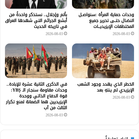
وحدات حماية المرأة :سنواصــل
بألم وإجلال.. نستذكر واحدةً من
النضـال حتــى تحرير جميع
أبشع الجرائم التي شهدها العراق
المختطفات الإيزيديـــات
في تاريخه الحديث
2026-08-03
2026-08-03
الخطر الذي يهدد وجود الشعب
في الذكرى الثانية عشرة للإبادة..
الإيزيدي لم ينتهِ بعد
وحدات مقاومة سنجـار الـ YBŞ:
قوة الدفاع الذاتي ووحدة
2026-08-03
الإيزيديين هما الضمانة لمنع تكرار
الثالث من آب
2026-08-03