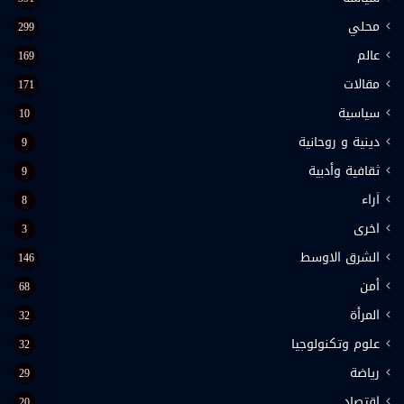
محلي
299
عالم
169
مقالات
171
سياسية
10
دينية و روحانية
9
ثقافية وأدبية
9
اَراء
8
اخرى
3
الشرق الاوسط
146
أمن
68
المرأة
32
علوم وتكنولوجيا
32
رياضة
29
اقتصاد
20