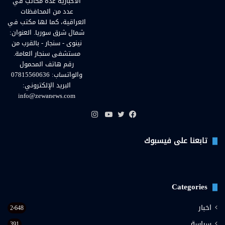
الاخبارية عدة مكاتب في
عدد من المحافظات
العراقية، كما لها مكتب في
شمال شرق سوريا. العنوان:
نينوى - سنجار - بالقرب من
مستشفى سنجار العامة.
رقم هاتف المحمول
والواتساب: 07815560636
البريد الإلكتروني:
info@zewanews.com
انستقرام
فيسبوك
تويتر
يوتيوب
تابعنا على فيسبوك
Categories
اخبار
2٬648
سياسة
391