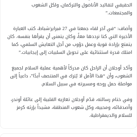
الحقيقي لتقاليد الأناضول والتركمان، ولكل الشعوب
والمجتمعات.”
وأضاف: “في آخر لقاء جمعنا في 27 فبراير/شباط، كتب العبارة
الأخيرة التي كنا نرددها معاً، وكان يتمنى أن يقرأها بنفسه. كان
يتمتع بإرادة قوية وعمل دؤوب من أجل التعايش السلمي، كما
امتلك قدرة استثنائية على تحويل السلبيات إلى إيجابيات.”
وأكد أوجلان أن الراحل كان مدركاً لأهمية عملية السلام لجميع
الشعوب، وأن “هذا الأمل لا يُترك في المنتصف أبدًا”، داعياً إلى
مواصلة حمل روحه ومسيرته في سبيل السلام.
وفي ختام رسالته، قدّم أوجلان تعازيه القلبية إلى عائلة أوندر،
وأصدقائه، ومحبيه، وكل شعوب المنطقة، مشيداً بإرثه كرمز
للسلام والديمقراطية.