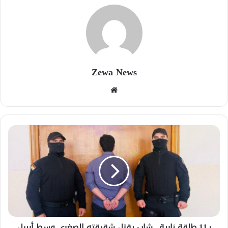
Zewa News
موقع
الويب
بـ11 طلقة نارية.. شاب يقتل شقيقته الصغرى وسط أربيل