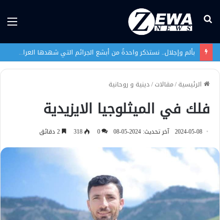
بحث
الق
عن
بألم وإجلال.. نستذكر واحدةً من أبشع الجرائم التي شهدها العراق في تاريخه الحديث
الرئيسية
/
مقالات
/
دينية و روحانية
فلك في الميثلوجيا الايزيدية
2024-05-08
آخر تحديث: 2024-05-08
0
318
2 دقائق