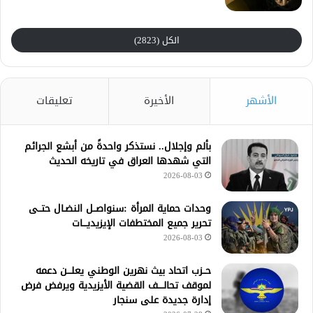
الكل (2823)
الأشهر
الأخيرة
تعليقات
بألم وإجلال.. نستذكر واحدةً من أبشع الجرائم
التي شهدها العراق في تاريخه الحديث
2026-08-03
وحدات حماية المرأة :سنواصــل النضـال حتــى
تحرير جميع المختطفات الإيزيديـــات
2026-08-03
حــزب اتحاد بيث نهرين الوطني يعلـــن دعمه
لموقف تحالــــف القضية الأيزيدية ويرفض فرض
إدارة جديدة على سنجار