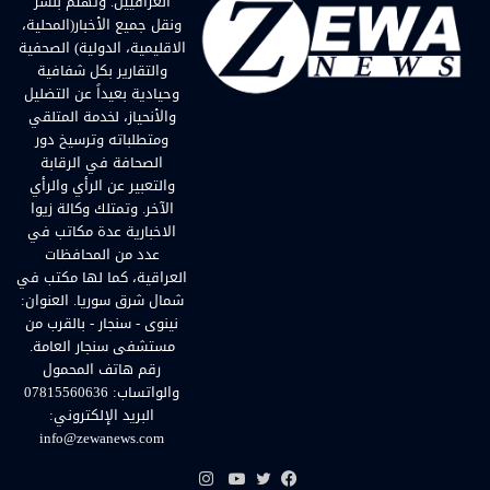
العراقيين. وتهتم بنشر
ونقل جميع الأخبار(المحلية،
الاقليمية، الدولية) الصحفية
والتقارير بكل شفافية
وحيادية بعيداً عن التضليل
والأنحياز، لخدمة المتلقي
ومتطلباته وترسيخ دور
الصحافة في الرقابة
والتعبير عن الرأي والرأي
الآخر. وتمتلك وكالة زيوا
الاخبارية عدة مكاتب في
عدد من المحافظات
العراقية، كما لها مكتب في
شمال شرق سوريا. العنوان:
نينوى - سنجار - بالقرب من
مستشفى سنجار العامة.
رقم هاتف المحمول
والواتساب: 07815560636
البريد الإلكتروني:
info@zewanews.com
انستقرام