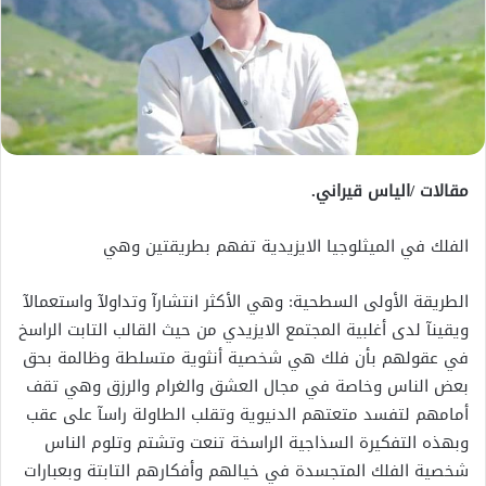
مقالات /الياس قيراني.
الفلك في الميثلوجيا الايزيدية تفهم بطريقتين وهي
الطريقة الأولى السطحية: وهي الأكثر انتشارآ وتداولآ واستعمالآ
ويقينآ لدى أغلبية المجتمع الايزيدي من حيث القالب التابت الراسخ
في عقولهم بأن فلك هي شخصية أنثوية متسلطة وظالمة بحق
بعض الناس وخاصة في مجال العشق والغرام والرزق وهي تقف
أمامهم لتفسد متعتهم الدنيوية وتقلب الطاولة راسآ على عقب
وبهذه التفكيرة السذاجية الراسخة تنعت وتشتم وتلوم الناس
شخصية الفلك المتجسدة في خيالهم وأفكارهم التابتة وبعبارات