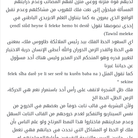
لديهم قوة متزنة ووعي متزن لفهم المصائب وعدم درايتهم
المسألة فيلجؤن إلى نعت فلك للهروب من مشاكلهم وعدم تقبل
الواقع الذي يمرون به كما يتناول العلم الايزيدي الباطني في
إحدى نصوصها تقول: çendî siûd heyne û feleke hemo bi destê
Tawisî meleke)
اي السعود الحظ الفلك بيد رئيس الملائكة طاووس ملك، بمعنى
هي الحظ والقدر الزمن الدوران والله أعطى الإنسان حرية الاختيار
لتغيير قدره وهو المتحكم الحر المخير وليس هناك أحد مسؤول
عن حياتنا غيرنا
كما تقول المثل ( felek sîha darê ye li ser serê tu kurên baba na
sekine “
فلك ظل الشجرة لاتقف على رأس أحد باستمرار نعم هي الحركة،
الزمن الظل، الحظ الخ
ولأن البشرية في قالب تابت خوفآ من بعضهم في الخروج من
نفس السيناريو والتفكير لعدم خروجهم من القالب التابث السهل
وعدم محاربتهم فاختاروا هذا النمط المرتاح ولو علم الناس بأن
فلك او الحظ او المشاكل التي تحدث في حياتهم فهي تعمل
على جانبين السبب والنتيجة النقيضين وأغلبهالمصلحتهم لو