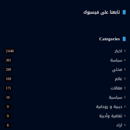
فيسبوك
تويتر
يوتيوب
تابعنا على فيسبوك
Categories
اخبار
2٬648
سياسة
391
محلي
299
عالم
169
مقالات
171
سياسية
10
دينية و روحانية
9
ثقافية وأدبية
9
اَراء
8