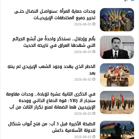
وحدات حماية المرأة :سنواصــل النضـال حتــى
تحرير جميع المختطفات الإيزيديـــات
2026-08-03
بألم وإجلال.. نستذكر واحدةً من أبشع الجرائم
التي شهدها العراق في تاريخه الحديث
2026-08-03
الخطر الذي يهدد وجود الشعب الإيزيدي لم ينتهِ
بعد
2026-08-03
في الذكرى الثانية عشرة للإبادة.. وحدات مقاومة
سنجـار الـ YBŞ: قوة الدفاع الذاتي ووحدة
الإيزيديين هما الضمانة لمنع تكرار الثالث من آب
2026-08-03
الطبخة الأخيرة قبل 3 آب: من فتح أبواب شنكال
للدولة الأسلامية داعش
2026-08-02