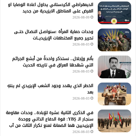
الديمقراطي الكردستاني يحاول اعادة الوصايا او
الفرض على المناطق الايزيدية من جديد
2026-08-09
وحدات حماية المرأة :سنواصــل النضـال حتــى
تحرير جميع المختطفات الإيزيديـــات
2026-08-03
بألم وإجلال.. نستذكر واحدةً من أبشع الجرائم
التي شهدها العراق في تاريخه الحديث
2026-08-03
الخطر الذي يهدد وجود الشعب الإيزيدي لم ينتهِ
بعد
2026-08-03
في الذكرى الثانية عشرة للإبادة.. وحدات مقاومة
سنجـار الـ YBŞ: قوة الدفاع الذاتي ووحدة
الإيزيديين هما الضمانة لمنع تكرار الثالث من آب
2026-08-03