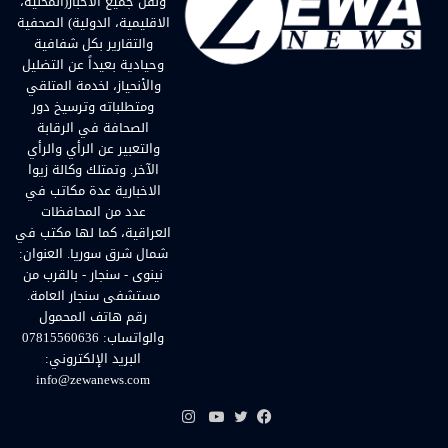
ونقل جميع الأخبار(المحلية،
الاقليمية، الدولية) الصحفية
والتقارير بكل شفافية
وحيادية بعيداً عن التضليل
والأنحياز، لخدمة المتلقي
ومتطلباته وترسيخ دور
الصحافة في الرقابة
والتعبير عن الرأي والرأي
الآخر. وتمتلك وكالة زيوا
الاخبارية عدة مكاتب في
عدد من المحافظات
العراقية، كما لها مكتب في
شمال شرق سوريا. العنوان:
نينوى - سنجار - بالقرب من
مستشفى سنجار العامة.
رقم هاتف المحمول
والواتساب: 07815560636
البريد الإلكتروني:
info@zewanews.com
انستقرام
فيسبوك
تويتر
يوتيوب