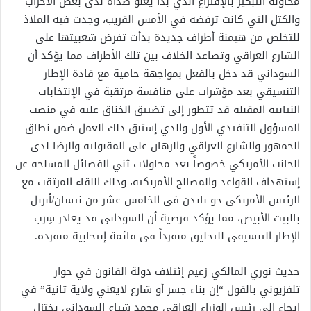
محاولة التبكير بالإقتراع الذي بدأ يعلو صداه لدى بعض الأحزاب
والكتل التي كانت ترفضه في الأمس القريب، وجدت فيه الملاذ
للتخلص من هيمنة أطراف جديدة بدأت تفرض شعبيتها على
الشارع العراقي وتصاعد الخلاف بين تلك الأطراف مما يؤكد أن
السوداني قد دخل بالفعل بمواجهة حامية مع قادة الإطار
التنسيقي بعد مؤشرات على منافسة مرتقبة في الإنتخابات
النيابية المقبلة قد تتطور إلى تضييق الخناق عليه في منصب
المسؤول التنفيذي الأول والذي إستبق ذلك العمل ضمن نطاق
الجمهور والشارع العراقي والرهان على المقبولية والرضا لدى
الجانب الأمريكي خصوصاً بعد محاولات ثني الفصائل المسلحة عن
إستهداف القواعد والمصالح الأمريكية، وذلك اللقاء المرتقب مع
الرئيس الأمريكي جو بايدن في الخامس عشر من نيسان/أبريل
بالبيت الأبيض، مما يؤكد فرضية أن السوداني قد يغادر سِرب
الإطار التنسيقي للتحليق منفرداً في قائمة إنتخابية منفردة.
حديث نوري المالكي زعيم إئتلاف دولة القانون في حوار
تلفزيوني بالقول “إن بناء جسر أو شارع لايعني ولاية ثانية” في
إيحاء إلى رئيس الوزراء العراقي محمد شياع السوداني يختزل