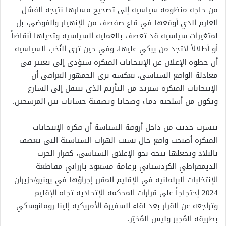
من حاجة منظومة سياسية إلى تصحيح مسارها نتيجة الفشل
العارم الذي أوقعها في قاع صفصف من الإنهيار والفوضى، بل
لمتغيرات سياسية قد تعصف بالعملية السياسية وتحيلها أنقاضاً
أو أطلالاً لاتجد من يبكي عليها، وفي حين ترى النُخب السياسية
أن خطوة الإعلان عن الإنتخابات المبكرة ستؤدي إلى تغيير في
معادلة الواقع السياسي، بعكسه يرى الجمهور العراقي أن
الإنتخابات المبكرة ستزيد من التأزيم الذي ينتقل إلى الشارع
وتكون من أسلحته دماء وضحايا وتصفية حسابات بين المرشحين.
يتسرب حديث من داخل أروقة السياسة أن فكرة الإنتخابات
المبكرة أصبحت واقع حال بسبب الهزات السياسية التي تعصف
بالبلاد وتجعلها تتجه نحو الإغلاق السياسي، كقرار الحزب
الديمقراطي الكردستاني بزعامة مسعود بارزاني مقاطعة
الإنتخابات البرلمانية في الإقليم المقرر إجراؤها في يونيو/حزيران
2024 إحتجاجاً على قرارات المحكمة الإتحادية تجاه الإقليم
وتراجعه عن القرار بعد لقاء السفيرة الأمريكية إلينا رومانوسكي
بطريقة المُجبر وليس المُخيّر.