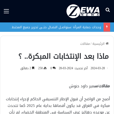
بحث
الق
عن
وحدات حماية المرأة :سنواصــل النضـال حتــى تحرير جميع المختطفات الإيزيديـــات
الرئيسية
/
مقالات
ماذا بعد الإنتخابات المبكرة.. ؟
2024-03-28
آخر تحديث: 2024-03-28
0
250
2 دقائق
مقالات/س
مير داود حنوش
أصبح من الواضح أن قبول الإطار التنسيقي الحاكم لإجراء إنتخابات
مبكرة في العراق قد يكون أقصاها بداية عام 2025 كما تتحدث
عن موعده دهاليز غرف السياسة في المنطقة الخضراء، لم تأتِ