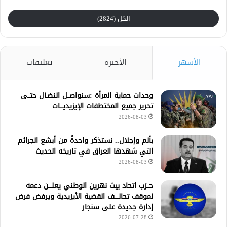
الكل (2824)
الأشهر
الأخيرة
تعليقات
وحدات حماية المرأة :سنواصــل النضـال حتــى
تحرير جميع المختطفات الإيزيديـــات
2026-08-03
بألم وإجلال.. نستذكر واحدةً من أبشع الجرائم
التي شهدها العراق في تاريخه الحديث
2026-08-03
حــزب اتحاد بيث نهرين الوطني يعلـــن دعمه
لموقف تحالــــف القضية الأيزيدية ويرفض فرض
إدارة جديدة على سنجار
2026-07-28