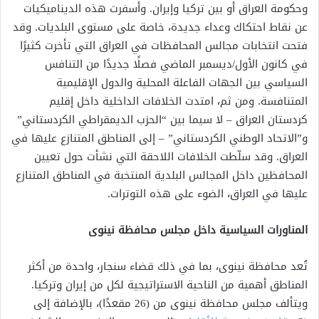
وحكومة العراق أو بين تركيا وإيران. وأسفرت هذه الديناميكيات
عن نقاط احتكاك وعداء جديدة، خاصة على مستوى البلديات. وقد
فتحت انتخابات مجالس المحافظات في العراق التي تأخرت كثيرًا
في كانون الأول/ديسمبر الماضي فصلًا جديدًا من التنافس
السياسي بين الجهات الفاعلة المحلية والدول الإقليمية
المتنافسة. ومن ثم، امتدت الخلافات الداخلية داخل إقليم
كردستان العراق – لا سيما بين “الحزب الديمقراطي الكردستاني”
و”الاتحاد الوطني الكردستاني” – إلى المناطق المتنازع عليها في
العراق. وقد سلّطت الخلافات اللاحقة التي نشأت حول تعيين
المحافظين داخل المجالس البلدية المنتخبة في المناطق المتنازع
عليها في العراق، الضوء على هذه التوترات.
المناورات السياسية داخل مجلس محافظة نينوى
تُعد محافظة نينوى، بما في ذلك قضاء سنجار، واحدة من أكثر
المناطق أهمية من الناحية الاستراتيجية لكل من إيران وتركيا.
ويتألف مجلس محافظة نينوى من (26 مقعدًا)، بالإضافة إلى