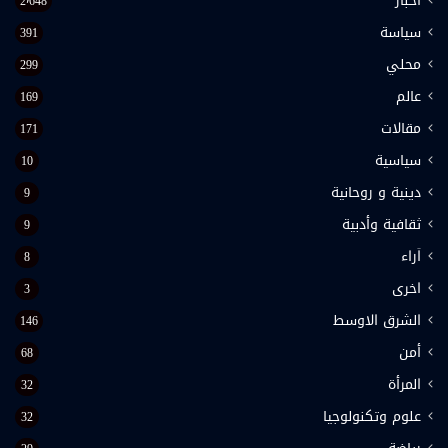
اخبار
2٬648
سياسة
391
محلي
299
عالم
169
مقالات
171
سياسية
10
دينية و روحانية
9
ثقافية وأدبية
9
اَراء
8
اخرى
3
الشرق الاوسط
146
أمن
68
المرأة
32
علوم وتكنولوجيا
32