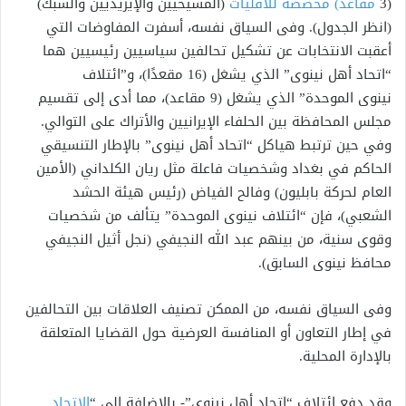
(3
مقاعد) مخصصة للأقليات
(المسيحيين والإيزيديين والشبك)
(انظر الجدول). وفى السياق نفسه، أسفرت المفاوضات التي
أعقبت الانتخابات عن تشكيل تحالفين سياسيين رئيسيين هما
“اتحاد أهل نينوى” الذي يشغل (16 مقعدًا)، و”ائتلاف
نينوى الموحدة” الذي يشغل (9 مقاعد)، مما أدى إلى تقسيم
مجلس المحافظة بين الحلفاء الإيرانيين والأتراك على التوالي.
وفي حين ترتبط هياكل “اتحاد أهل نينوى” بالإطار التنسيقي
الحاكم في بغداد وشخصيات فاعلة مثل ريان الكلداني (الأمين
العام لحركة بابليون) وفالح الفياض (رئيس هيئة الحشد
الشعبي)، فإن “ائتلاف نينوى الموحدة” يتألف من شخصيات
وقوى سنية، من بينهم عبد الله النجيفي (نجل أثيل النجيفي
محافظ نينوى السابق).
وفى السياق نفسه، من الممكن تصنيف العلاقات بين التحالفين
في إطار التعاون أو المنافسة العرضية حول القضايا المتعلقة
بالإدارة المحلية.
وقد دفع ائتلاف “اتحاد أهل نينوى”- بالإضافة إلى “
الاتحاد