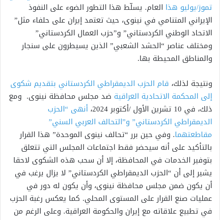
تموز/يوليو هذا
العام. يسلّط هذا التطور الضوء على النفوذ
الإيراني المتنامي في نينوى، حيث تعتمد إيران على حلفاء مثل”
الاتحاد الوطني الكردستاني” و”حزب العمال الكردستاني”
ومختلف عناصر “الحشد الشعبي” الذين يسيطرون على سنجار
والمناطق المحيطة بها.
ونتيجة لذلك،
قام الحزب الديمقراطي الكردستاني بتقديم شكوى
إلى المحكمة الاتحادية العراقية
ضد مجلس محافظة نينوى. ومع
ذلك، في 10 تشرين الأول /أكتوبر 2024،
أنهى “الحزب
الديمقراطي الكردستاني” و”التحالف العربي السني”
مقاطعتهما
. وفي حين برر “تحالف نينوى الموحدة” هذا القرار
بالتأكيد على أنه سيحضر فقط اجتماعات المجلس التي تتعلق
بتوفير الخدمات في المحافظة، إلا أن سحب هذه الشكوى لاحقا
يشير إلى أن “الحزب الديمقراطي الكردستاني” لا يزال يرغب في
أن يكون ضمن مجلس محافظة نينوى، وأن يكون له دور في
عمليات صنع القرار على المستوى المحلي. كما يعكس رغبة الحزب
في تطبيع علاقاته مع إيران والحكومة العراقية. وعلى الرغم من