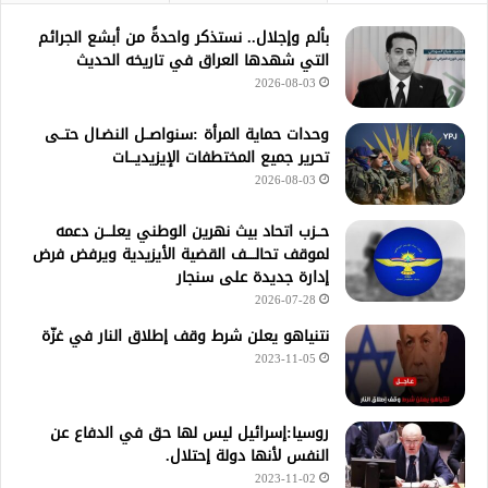
بألم وإجلال.. نستذكر واحدةً من أبشع الجرائم
التي شهدها العراق في تاريخه الحديث
2026-08-03
وحدات حماية المرأة :سنواصــل النضـال حتــى
تحرير جميع المختطفات الإيزيديـــات
2026-08-03
حــزب اتحاد بيث نهرين الوطني يعلـــن دعمه
لموقف تحالــــف القضية الأيزيدية ويرفض فرض
إدارة جديدة على سنجار
2026-07-28
نتنياهو يعلن شرط وقف إطلاق النار في غزّة
2023-11-05
روسيا:إسرائيل ليس لها حق في الدفاع عن
النفس لأنها دولة إحتلال.
2023-11-02