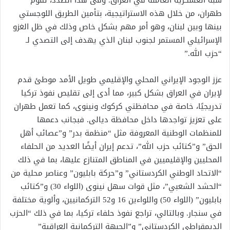
شبه العسكرية العاملة في العراق. وفى هذا الصدد، تقوم
طهران، من خلال هذه الاستراتيجية، بتأمين الطريق اللوجستي
بينها وبين لبنان، وهو أمر مهم بشكل خاص وذلك في ظل الغزو
الإسرائيلي المستمر لجنوب لبنان الذي يهدف إلى التصدي لـ
“حزب الله.”
عزز الوجود الإيراني المحلي والإقليمي طويل الأمد موطئ قدم
لإيران في العراق بشكل كبير، مما أدى إلى تقليص نفوذ تركيا
تدريجيًا، خاصة في محافظتي كركوك ونينوى، كما تعمل طهران
على تعزيز تواجدها داخل محافظة ديالى. فبجانب دعمها
للمنظمات الوطنية المعروفة مثل “منظمة بدر” و”عصائب أهل
الحق” و”كتائب حزب الله”، تدعم إيران أيضًا العديد من الحلفاء
المحليين والإقليميين في المناطق المتنازع عليها، بما في ذلك
“الاتحاد الوطني الكردستاني” و”حركة بابليون” وعناصر محلية من
“الحشد الشعبي”، مثل قوات سهل نينوى (اللواء 30) و”كتائب
بابليون” (اللواء 50) واللواءين 16 و52 التركمانيين، وألوية مختلفة
في سنجار. وبالتالي، تراجع نفوذ حلفاء تركيا، بما في ذلك “الحزب
الديمقراطي الكردستاني” و”الجبهة التركمانية العراقية”