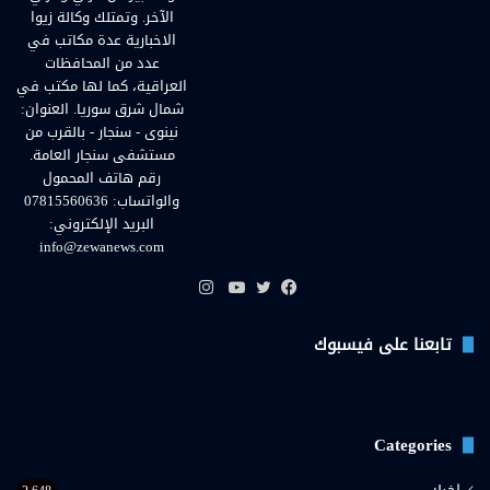
الآخر. وتمتلك وكالة زيوا
الاخبارية عدة مكاتب في
عدد من المحافظات
العراقية، كما لها مكتب في
شمال شرق سوريا. العنوان:
نينوى - سنجار - بالقرب من
مستشفى سنجار العامة.
رقم هاتف المحمول
والواتساب: 07815560636
البريد الإلكتروني:
info@zewanews.com
انستقرام
فيسبوك
تويتر
يوتيوب
تابعنا على فيسبوك
Categories