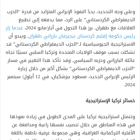
وعلى وجه التحديد، يحدّ النفوذ الإيراني المتزايد من قدرة “الحزب
الديمقراطي الكردستاني” على الرد، مما يدفعه إلى تطبيع
العلاقات مع طهران. برز هذا التحول في أيار/مايو 2024،
عندما زار
رئيس حكومة إقليم كردستان نيجيرفان بارزاني طهران
. ويبدو أن
الاستراتيجية الجيوسياسية لـ“الحزب الديمقراطي الكردستاني” قد
تشكلت بسبب موقف الولايات المتحدة وتركيا السلبي نسبيًا تجاه
عائلة البارزاني وحزبه السياسي. وقد تأكد هذا التغيير في مسار
“الحزب الديمقراطي الكردستاني” بشكل أكبر من خلال زيارة
الرئيس الإيراني الجديد، مسعود بيزشكيان، في 12 أيلول/ سبتمبر
2024.
خسائر تركيا الإستراتيجية
وتتمثل استراتيجية تركيا على المدى الطويل في زيادة نفوذها
في هذه المناطق من خلال تنصيب نفسها راعية ومدافعة عن
الأقلية التركمانية العراقية، وهي مجموعة عرقية ناطقة باللغة