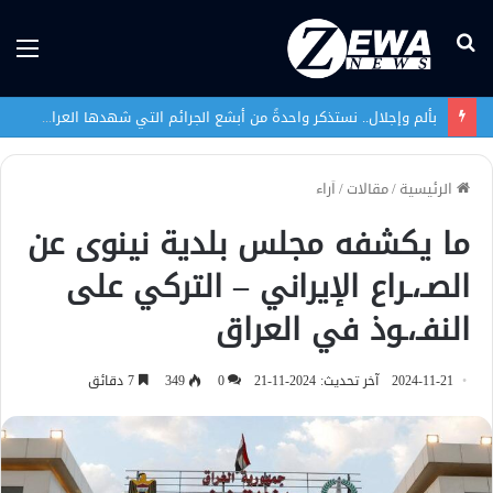
بحث
الق
عن
بألم وإجلال.. نستذكر واحدةً من أبشع الجرائم التي شهدها العراق في تاريخه الحديث
الرئيسية
/
مقالات
/
اَراء
ما يكشفه مجلس بلدية نينوى عن
الصـ،ـراع الإيراني – التركي على
النفـ،ـوذ في العراق
2024-11-21
آخر تحديث: 2024-11-21
0
349
7 دقائق