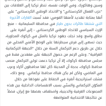
وسين وهاكورك. وفي الوقت نفسه، تنظر تركيا إلى العلاقات بين
“حزب العمال الكردستاني” و”الاتحاد الوطني الكردستاني” على
أنها بمثابة تهديد لأمنها القومي: فقد نُسبت
الغارات الأخيرة
التي شنتها طائرات بدون طيار
في محافظة السليمانية – منبع
الإرث السياسي للاتحاد الوطني الكردستاني – إلى أنقرة على
نطاق واسع. وقد تجلت جهود تركيا بالمثل في كركوك المجاورة،
حيث تسعى إلى فرض سيطرتها على الوضع الأمني المحلي من
خلال عن طريق دعم التركمان السنة من خلال “الجبهة التركمانية
العراقية”. وعلى الرغم من حصول الجبهة على مقعدين فقط في
مجلس محافظة كركوك، إلا أن تركيا دعمت تولي التركمان منصب
محافظ كركوك، بحجة أن المدينة كان لها محافظون أكراد وعرب
في الماضي، ولكن لم يكن هناك محافظ تركماني. ومع ذلك،
فشلت استراتيجية أنقرة في الحفاظ على نفوذها من خلال
المكوّن التركماني والسنّي بسبب الانقسامات الداخلية بين هذه
المجموعات العرقية والدينية، واصطفاف بعضها مع إيران، فضلاً
عن نتائجها الانتخابية المتواضعة