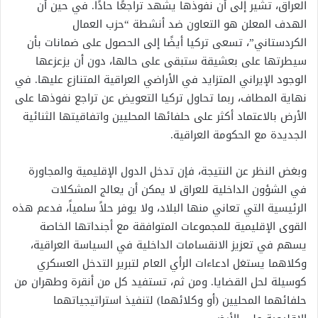
العراق، تشير إلى أن نفوذها يشهد تراجعًا حادًا. في حين أن
الهدف المعلن هو التعاون ضد أنشطة “حزب العمال
الكردستاني”، تسعى تركيا أيضًا إلى الحصول على ضمانات بأن
سيطرتها على بعشيقة ستبقى على حالها، دون أن يزعزعها
الوجود الإيراني المتزايد في الأراضي العراقية المتنازع عليها. في
نهاية المطاف، ربما تحاول تركيا التعويض عن تراجع نفوذها على
الأرض بالاعتماد أكثر على حلفائها المحليين واتفاقيتها الثنائية
الجديدة مع الحكومة العراقية.
وبغض النظر عن النتيجة، فإن تدخل الدول الإقليمية والمجاورة
في الشؤون الداخلية للعراق لا يمكن أن يعالج المشكلات
الرئيسية التي تعاني منها البلاد، ولا يوفر حلاً سلمياً، فدعم هذه
القوى الإقليمية للمجموعات المتوافقة مع أجنداتها الخاصة
يسهم في تعزيز الانقسامات الداخلية في السياسة العراقية،
وكلاهما يستغل ادعاءات الرأي العام لتبرير التدخل العسكري
كوسيلة لحل القضايا. ومن ثم، تستفيد كل من أنقرة وطهران من
حلفائهما المحليين (أو وكلائهما) لتنفيذ استراتيجياتهما