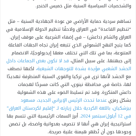
والشخصيات السياسية السنية مثل خميس الخنجر.
تساهم سردية حماية الأراضي من عودة الجهادية السنية – مثل
“تنظيم القاعدة” في العراق ولاحقًا تنظيم الدولة الإسلامية في
العراق والشام (داعش) – في إضفاء الشرعية على موقف إيران.
كما يتيح النهج الشمولي الذي تتبعه إيران تجاه الجهات الفاعلة
المتنوعة، بما في تلك التي تختلف معها إيديولوجيًا، الانضمام
إلى جبهتها. على سبيل المثال،
قد لا تكون بعض الجماعات داخل
الحشد الشعبي مؤيدة بشدة للتوجهات الشيعية،
لكنها تصطف
مع الحشد لأنها ترى في تركيا والقوى السنية المتطرفة تهديدًا
لها، خاصة في محافظة نينوى، التي كانت مسرحًا لهجمات
داعش المتكررة. وقد تم تسليط الضوء على هذه الشمولية
بشكل رمزي
عندما تحدث الرئيس الإيراني الجديد، مسعود
بيزشكيان، باللغة الكردية خلال زيارته لـ “إقليم لكردستان العراق”
في 12 أيلول/سبتمبر 2024.
أبرز السمات الرئيسية التي تتسم بها
استراتيجية إيران هي أنها لا تتصرف بعدوانية واضحة، بل تضمن
وجودها دون أن تُظهر هيمنة علنية صريحة.