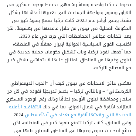
تصرفات تركيا واضحة ومباشرة؛ فهي تحتفظ بوجود عسكري في
العراق وتقوم بمواجهة الجماعات التي تعتبرها أعداءً لها بشكل
نشط. وحتى أواخر عام 2023، كانت تركيا تتمتع بنفوذ كبير في
الحكومة المحلية في نينوى من خلال قاعدتها في بعشيقة. لكن
بعد انتخابات مجالس المحافظات التي جرت في عام 2023،
اكتسبت القوى السياسية الموالية لإيران معقلًا في المنطقة،
مما أضعف نفوذ تركيا، وبات تشكيل حكومات محلية جديدة في
نينوى وغيرها من المناطق المتنازع عليها لا يتماشى بشكل كبير
مع المصالح التركية.
تعكس نتائج الانتخابات في نينوى كيف أن “الحزب الديمقراطي
الكردستاني” – وبالتالي تركيا – يخسر تدريجيًا نفوذه في كل من
سنجار ومحافظة نينوى الأوسع نطاقًا وذلك رغم الوجود العسكري
المتزايد لأنقرة في شمال العراق، بما في ذلك
الاتفاقية الأمنية
الجديدة التي وقعتها أنقرة مع بغداد في آب/أغسطس
2024.
وفي السابق، كانت تركيا تتمتع بنفوذ كبير في المنطقة، لكن
نتائج انتخابات نينوى وغيرها في المناطق المتنازع عليها في