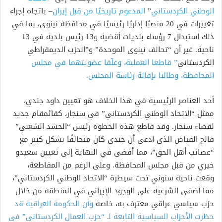
الوطني الكردستاني
”
المدعوم تاريخيًا من قبل إيران
– باتجاه إجراء
تغييرات في 20 منصبًا إداريًا رئيسيًا في محافظة نينوى، بما في
ذلك استبدال 7 رؤساء بلديات أقضية و13 رئيس بلدية في 13
ناحية. غير أن “تحالف نينوى الموحدة” و”الحزب الديمقراطي
الكردستاني
” قاطعا العملية، وعلّقا عضويتهما في مجلس
المحافظة، وطالبا بإقالة رئاسة المجلس.
أحد العناصر الرئيسية في هذا الخلاف هو تعيين داود جندي،
ممثل “الاتحاد الوطني الكردستاني” في سنجار، كقائمقام جديد
لقضاء سنجار. وقد قاطع هذه الخطوة رئيس “الحشد الشعبي”
فالح الفياض الذي ادعى أن جندي كان متحالفًا بشكل كبير مع
“عصائب أهل الحق”، مما أفضى في النهاية إلى تعيين سعيدو
خيري من قبل مجلس المحافظة. وعلى الرغم من المقاطعة،
وقعت ناحية سنوني تحت سيطرة “الاتحاد الوطني الكردستاني”،
مما أضفى الشرعية على الوجود الإيراني في المنطقة من خلال
حزب سياسي عراقي معترف به، خاصة
وأن الحكومة العراقية قد
حظرت الأحزاب السياسية التابعة لـ “حزب العمال الكردستاني” في