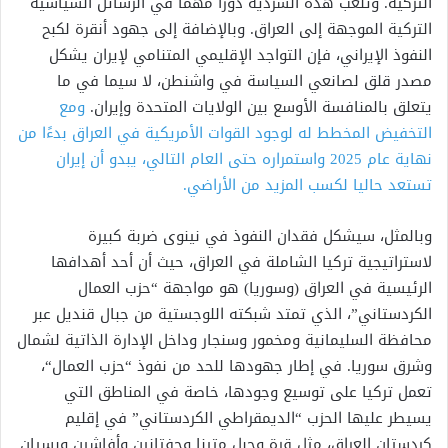
التركية. وتلعب هذه السردية دورًا مهمًا في الرسائل السياسية
التركية الموجهة إلى العراق. وبالإضافة إلى جهود أنقرة لكبح
النفوذ الإيراني، فإن التواجد الإقليمي المتنامي لإيران يشكل
مصدر قلق لصانعي السياسة في واشنطن، لا سيما في ما
يتعلق بالمنافسة الأوسع بين الولايات المتحدة وإيران.
ومع
التخفيض المخطط له لوجود القوات الأمريكية في العراق بدءًا من
نهاية عام 2025 واستمراره حتى العام التالي، يبدو أن إيران
تستعد حاليا لكسب المزيد من الأراضي.
وبالمثل، سيشكل فقدان النفوذ في نينوى ضربة كبيرة
لاستراتيجية تركيا الشاملة في العراق، حيث أن أحد أهدافها
الرئيسية في العراق (وسوريا) هو مواجهة “حزب العمال
الكردستاني”، الذي تمتد شبكته اللوجستية من جبال قنديل عبر
محافظة السليمانية ومخمور وسنجار وداخل الإدارة الذاتية لشمال
وشرق سوريا. في إطار جهودها للحد من نفوذ “حزب العمال“،
تعمل تركيا على توسيع وجودها، خاصة في المناطق التي
يسيطر عليها الحزب “الديمقراطي الكردستاني” في إقليم
كردستان العراق، مثل قرة وجبل متينا وحفتانين وأفاشين وبسيان