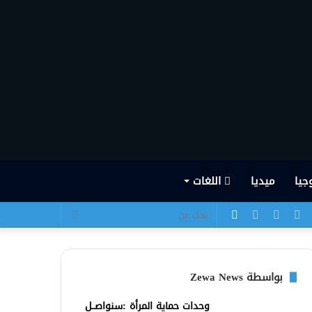
جيا
ميديا
اللغات
يسبوك
تويتر
يوتيوب
انستقرام
الوضع
بحث
المظلم
عن
بواسطة Zewa News
وحدات حماية المرأة :سنواصــل