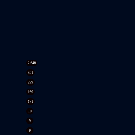
2٬648
391
299
169
171
10
9
9