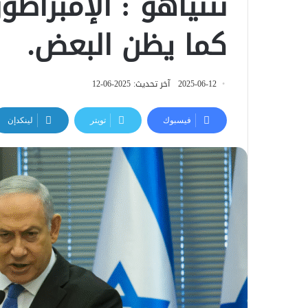
نتنياهو : الإمبراطو
كما يظن البعض.
2025-06-12
آخر تحديث: 2025-06-12
فيسبوك
تويتر
لينكدإن