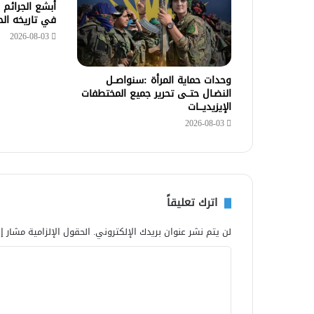
أبشع الجرائم 
في تاريخه ال
2026-08-03
وحدات حماية المرأة :سنواصــل
النضـال حتــى تحرير جميع المختطفات
الإيزيديـــات
2026-08-03
اترك تعليقاً
لن يتم نشر عنوان بريدك الإلكتروني.
الحقول الإلزامية مشار إل
ا
ل
ت