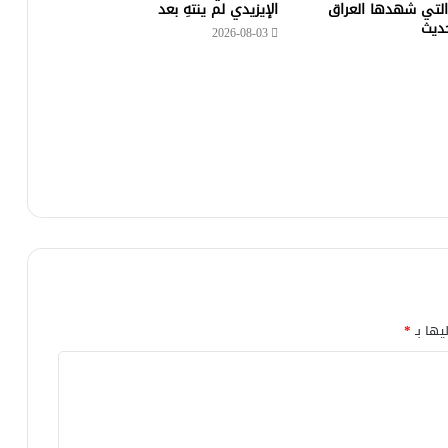
التي شهدها العراق
الإيزيدي لم ينتهِ بعد
حديث
2026-08-03
يها بـ
*