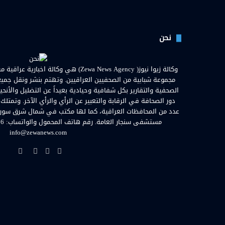
نحن
مجموعة شبابية من الصحفيين العراقيين. وتهتم بنشر ونقل جميع الأ
الصحفية والتقارير بكل شفافية وحيادية بعيداً عن التضليل والأنحي
دور الصحافة في الرقابة والتعبير عن الرأي والرأي الآخر. وتمتلك
عدد من المحافظات العراقية، كما لها مكتب في شمال شرق سوريا. ا
info@zewanews.com
فيسبوك
تويتر
يوتيوب
انستق