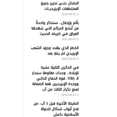
النضـال حتــى تحرير جميع
المختطفات الإيزيديـــات
2026-08-03
بألم وإجلال.. نستذكر واحدةً
من أبشع الجرائم التي شهدها
العراق في تاريخه الحديث
2026-08-03
الخطر الذي يهدد وجود الشعب
الإيزيدي لم ينتهِ بعد
2026-08-03
في الذكرى الثانية عشرة
للإبادة.. وحدات مقاومة سنجـار
الـ YBŞ: قوة الدفاع الذاتي
ووحدة الإيزيديين هما الضمانة
لمنع تكرار الثالث من آب
2026-08-03
الطبخة الأخيرة قبل 3 آب: من
فتح أبواب شنكال للدولة
الأسلامية داعش