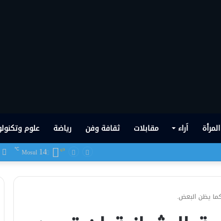
المرأة
اَراء
مقابلات
ثقافة وفن
رياضة
علوم وتكنولو
14
ف
℃
 شهدها العراق في تاريخه الحديث
Mosul
 كما يظن البعض.