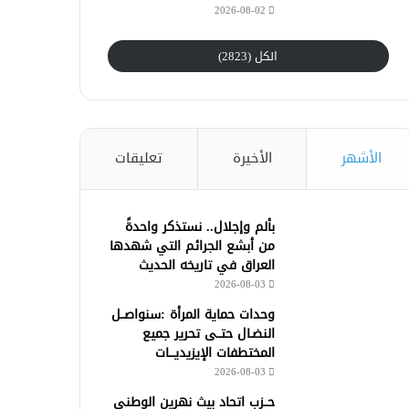
2026-08-02
الكل (2823)
الأشهر
الأخيرة
تعليقات
بألم وإجلال.. نستذكر واحدةً
من أبشع الجرائم التي شهدها
العراق في تاريخه الحديث
2026-08-03
وحدات حماية المرأة :سنواصــل
النضـال حتــى تحرير جميع
المختطفات الإيزيديـــات
2026-08-03
حــزب اتحاد بيث نهرين الوطني