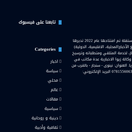
تابعنا على فيسبوك
وكالة زيوا نيوز( Zewa News Agency) هي وكالة اخبارية عراقية مستقلة تم افتتاحها عام 2022 تديرها
خبار(المحلية، الاقليمية، الدولية)
Categories
از، لخدمة المتلقي ومتطلباته وترسيخ
 وكالة زيوا الاخبارية عدة مكاتب في
اخبار
لعنوان: نينوى - سنجار - بالقرب من
سياسة
مستشفى سنجار العامة. رقم هاتف المحمول والواتساب: 07815560636 البريد الإلكتروني:
محلي
رام
عالم
مقالات
سياسية
دينية و روحانية
ثقافية وأدبية