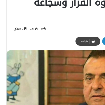
وة القرار وشجاعة
0
228
2 دقائق
طباعة