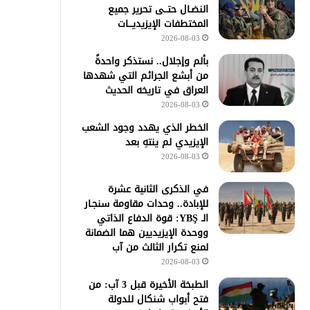
النضـال حتــى تحرير جميع
المختطفات الإيزيديـــات
2026-08-03
بألم وإجلال.. نستذكر واحدةً
من أبشع الجرائم التي شهدها
العراق في تاريخه الحديث
2026-08-03
الخطر الذي يهدد وجود الشعب
الإيزيدي لم ينتهِ بعد
2026-08-03
في الذكرى الثانية عشرة
للإبادة.. وحدات مقاومة سنجـار
الـ YBŞ: قوة الدفاع الذاتي
ووحدة الإيزيديين هما الضمانة
لمنع تكرار الثالث من آب
2026-08-03
الطبخة الأخيرة قبل 3 آب: من
فتح أبواب شنكال للدولة