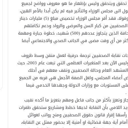
ء العام 2023 بصدد تقديم ما تحقق ويتحقق وليس بإظهار ما هو معروف وواضح لجميع
ل الى مجلس الوزراء والتأثير فيه لم يكن أبدا بالأمر الهين،
ولكن لكل جهة ثقلها وتأثيرها، وهو ما حصل فعلا وقولا، فقد أقر مجلس الوزراء تخصيص مبلغ (5) مليارات دينار
 الصحفيين من كبار السن والمرضى والرواد ودعم تكافلهم
الاجتماعي، وكذلك لتكافل وعلاج عوائل شهداء الصحافة الذين يتجاوز عددهم (500) شهيد، خطوة جبارة ومهمة
 أكثر من أي وقت مضى في الجانب الصحي والاجتماعي أيضا
نجاحات نقابة الصحفيين ترجمة حرفية لعمل متقن وسط ظروف
غاية في الصعوبة لا يمكن تصورها ومنذ زمن بعيد وليس الآن بعد المتغيرات العظمى التي تبعت عام 2003، حيث
 المشهد العام وحالة الصحفيين وتقف معهم في أحلك
ض أعضاء المجلس، ولعل الصفة الأجمل هي قربه من الجميع
لى المستويات مع وزارات الدولة وجهدها الخدمي فيما
.
از وتعزز بأكثر من جانب فاعل ومهم بتعزيز ما أكده نقيب
ؤيد ‏اللامي بأن النقابة لديها خطط ومشاريع ستحقق طفرات
سها إقرار قانون حقوق الصحفيين ومنح رواتب ‏لعوائل
 أية جهة ‏قضائية او أمنية إلا بحضور ممثل عن النقابة،