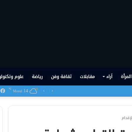
المرأة
اَراء
مقابلات
ثقافة وفن
رياضة
علوم وتكنولو
14
ف
℃
 شهدها العراق في تاريخه الحديث
Mosul
لإقدام