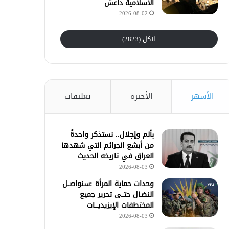
الأسلامية داعش
2026-08-02
الكل (2823)
الأشهر
الأخيرة
تعليقات
بألم وإجلال.. نستذكر واحدةً
من أبشع الجرائم التي شهدها
العراق في تاريخه الحديث
2026-08-03
وحدات حماية المرأة :سنواصــل
النضـال حتــى تحرير جميع
المختطفات الإيزيديـــات
2026-08-03