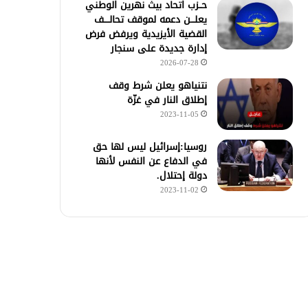
حــزب اتحاد بيث نهرين الوطني
يعلـــن دعمه لموقف تحالــــف
القضية الأيزيدية ويرفض فرض
إدارة جديدة على سنجار
2026-07-28
نتنياهو يعلن شرط وقف
إطلاق النار في غزّة
2023-11-05
روسيا:إسرائيل ليس لها حق
في الدفاع عن النفس لأنها
دولة إحتلال.
2023-11-02