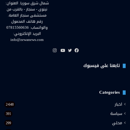
شمال شرق سوريا. العنوان:
نينوى - سنجار - بالقرب من
مستشفى سنجار العامة.
رقم هاتف المحمول
والواتساب: 07815560636
البريد الإلكتروني:
info@zewanews.com
انستقرام
فيسبوك
تويتر
يوتيوب
تابعنا على فيسبوك
Categories
اخبار
2٬648
سياسة
391
محلي
299