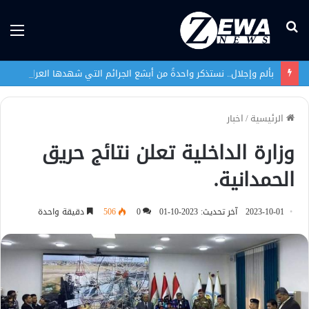
بحث
الق
عن
بألم وإجلال.. نستذكر واحدةً من أبشع الجرائم التي شهدها العراق في تاريخه الحديث
الرئيسية
/
اخبار
وزارة الداخلية تعلن نتائج حريق
الحمدانية.
2023-10-01
آخر تحديث: 2023-10-01
0
506
دقيقة واحدة