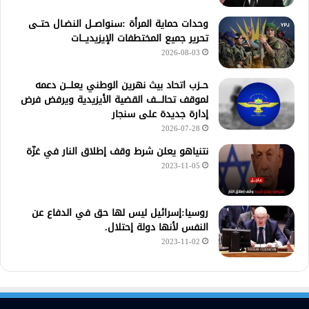
وحدات حماية المرأة :سنواصــل النضـال حتــى
تحرير جميع المختطفات الإيزيديـــات
2026-08-03
حــزب اتحاد بيث نهرين الوطني يعلـــن دعمه
لموقف تحالــــف القضية الأيزيدية ويرفض فرض
إدارة جديدة على سنجار
2026-07-28
نتنياهو يعلن شرط وقف إطلاق النار في غزّة
2023-11-05
روسيا:إسرائيل ليس لها حق في الدفاع عن
النفس لأنها دولة إحتلال.
2023-11-02