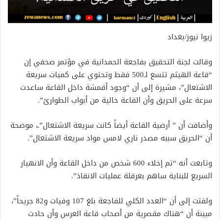
زيوا نيوز/بغداد
وقالت لجنة التحقيق بفاجعة الحمدانية في مؤتمر صحفي إن
“قاعة الهيثم تتسع لـ500 فقط وتحتوي على كميات سريعة
الاشتعال”، مشيرة إلى أن “وجود أقمشة داخل القاعة ساعدت
سرعة على الحريق وأن القاعة خالية من أبواب الطوارئ”.
وأضافت أن ” أرضية القاعة أيضاً كانت سريعة الاشتعال”ـ، موضحة
أن “الحريق سببه مصدر ناري لامس مواد سريعة الاشتعال”.
وتابعت أنه “تم إخلاء 600 شخص من داخل القاعة وأن الانهيار
السريع للبناية ساهم بعرقلة عمليات الانقاذ”.
ولفتت إلى أن “العدد الكلي للفاجعة بلغ 107 وفيات و82 جريحاً”،
مبينة أن “هناك مقصرية من أصحاب قاعة العرس وأن حادث