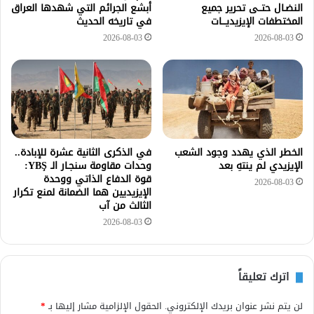
النضـال حتــى تحرير جميع
أبشع الجرائم التي شهدها العراق
المختطفات الإيزيديـــات
في تاريخه الحديث
2026-08-03
2026-08-03
الخطر الذي يهدد وجود الشعب
في الذكرى الثانية عشرة للإبادة..
الإيزيدي لم ينتهِ بعد
وحدات مقاومة سنجـار الـ YBŞ:
قوة الدفاع الذاتي ووحدة
2026-08-03
الإيزيديين هما الضمانة لمنع تكرار
الثالث من آب
2026-08-03
اترك تعليقاً
لن يتم نشر عنوان بريدك الإلكتروني.
الحقول الإلزامية مشار إليها بـ
*