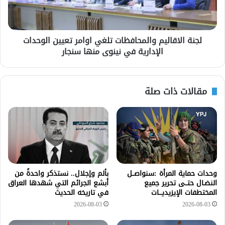
لجنة الاقاليم والمحافظات تلغي اوامر تعيين الوحدات
الإدارية في نينوى منها سنجار
مقالات ذات صلة
وحدات حماية المرأة :سنواصــل
بألم وإجلال.. نستذكر واحدةً من
النضـال حتــى تحرير جميع
أبشع الجرائم التي شهدها العراق
المختطفات الإيزيديـــات
في تاريخه الحديث
2026-08-03
2026-08-03