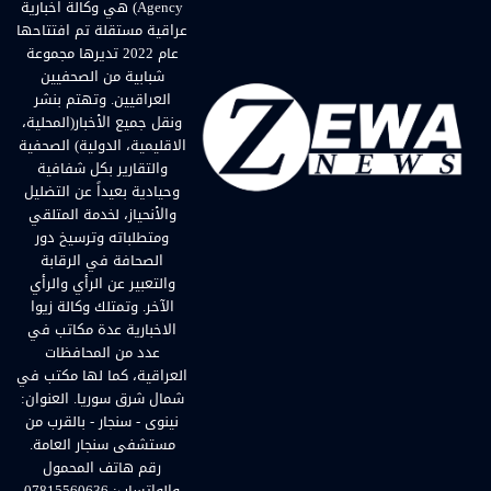
Agency) هي وكالة اخبارية
عراقية مستقلة تم افتتاحها
عام 2022 تديرها مجموعة
شبابية من الصحفيين
العراقيين. وتهتم بنشر
ونقل جميع الأخبار(المحلية،
الاقليمية، الدولية) الصحفية
والتقارير بكل شفافية
وحيادية بعيداً عن التضليل
والأنحياز، لخدمة المتلقي
ومتطلباته وترسيخ دور
الصحافة في الرقابة
والتعبير عن الرأي والرأي
الآخر. وتمتلك وكالة زيوا
الاخبارية عدة مكاتب في
عدد من المحافظات
العراقية، كما لها مكتب في
شمال شرق سوريا. العنوان:
نينوى - سنجار - بالقرب من
مستشفى سنجار العامة.
رقم هاتف المحمول
والواتساب: 07815560636