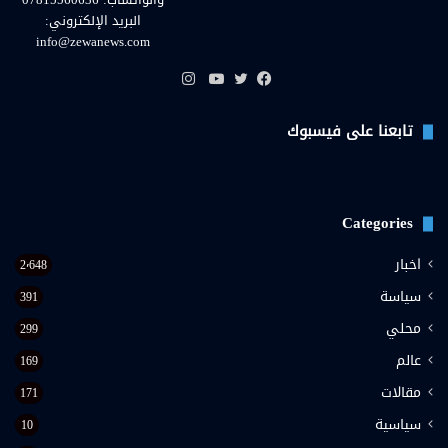
البريد الإلكتروني:
info@zewanews.com
انستقرام
فيسبوك
تويتر
يوتيوب
تابعنا على فيسبوك
Categories
اخبار
2٬648
سياسة
391
محلي
299
عالم
169
مقالات
171
سياسية
10