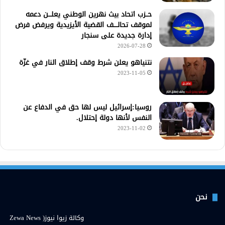
حــزب اتحاد بيث نهرين الوطني يعلـــن دعمه
لموقف تحالــــف القضية الأيزيدية ويرفض فرض
إدارة جديدة على سنجار
2026-07-28
نتنياهو يعلن شرط وقف إطلاق النار في غزّة
2023-11-05
روسيا:إسرائيل ليس لها حق في الدفاع عن
النفس لأنها دولة إحتلال.
2023-11-02
نحن
وكالة زيوا نيوز( Zewa News