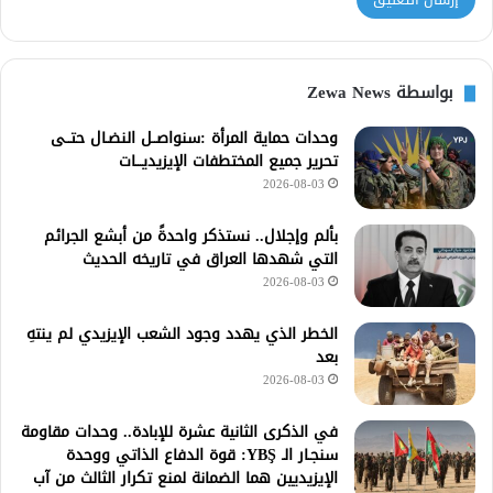
بواسطة Zewa News
وحدات حماية المرأة :سنواصــل النضـال حتــى
تحرير جميع المختطفات الإيزيديـــات
2026-08-03
بألم وإجلال.. نستذكر واحدةً من أبشع الجرائم
التي شهدها العراق في تاريخه الحديث
2026-08-03
الخطر الذي يهدد وجود الشعب الإيزيدي لم ينتهِ
بعد
2026-08-03
في الذكرى الثانية عشرة للإبادة.. وحدات مقاومة
سنجـار الـ YBŞ: قوة الدفاع الذاتي ووحدة
الإيزيديين هما الضمانة لمنع تكرار الثالث من آب