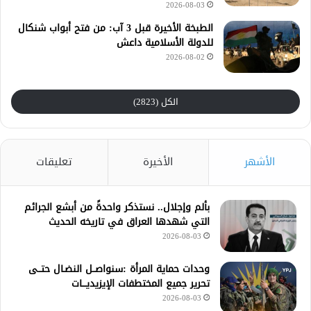
2026-08-03
الطبخة الأخيرة قبل 3 آب: من فتح أبواب شنكال
للدولة الأسلامية داعش
2026-08-02
الكل (2823)
الأشهر
الأخيرة
تعليقات
بألم وإجلال.. نستذكر واحدةً من أبشع الجرائم
التي شهدها العراق في تاريخه الحديث
2026-08-03
وحدات حماية المرأة :سنواصــل النضـال حتــى
تحرير جميع المختطفات الإيزيديـــات
2026-08-03